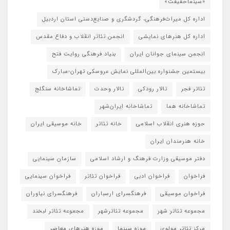
«سینماحقیقت»
اداره کل میراث‌فرهنگی، گردشگری و صنایع‌دستی استان اردبیل
اداره کل هنرهای نمایشی
انجمن تئاتر انقلاب و دفاع مقدس
انجمن سینمای جوانان ایران
بنیاد فرهنگی روایت فتح
بیستمین جشنواره بین‌المللی نمایش عروسکی تهران-مبارک
تئاتر فجر
تالار رودکی
تالار وحدت
تماشاخانه سنگلج
تماشاخانه هما
تماشاخانه‌ ایران‌شهر
حوزه هنری انقلاب اسلامی
خانه تئاتر
خانه موسیقی ایران
خانه هنرمندان ایران
دفتر موسیقی وزارت فرهنگ و ارشاد اسلامی
سازمان سینمایی
فراخوان
فراخوان ادبی
فراخوان تئاتر
فراخوان سینمایی
فراخوان موسیقی
فرهنگسرای ارسباران
فرهنگسرای نیاوران
مجموعه تئاتر شهر
مجموعه تئاترشهر
مجموعه تئاتر لبخند
مرکز تئاتر مولوی
موزه سینما
موزه هنرهای معاصر