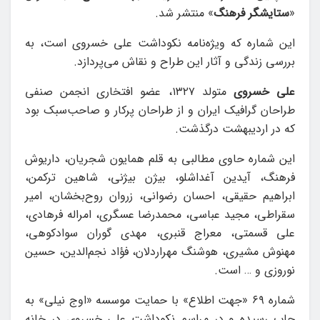
«
ستایشگر فرهنگ
» منتشر شد.
این شماره که ویژه‌نامه نکوداشت علی خسروی است، به
بررسی زندگی و آثار این طراح و نقاش می‌پردازد.
علی خسروی
متولد ۱۳۲۷، عضو افتخاری انجمن صنفی
طراحان گرافیک ایران و از طراحان پرکار و صاحب‌سبک بود
که در اردیبهشت‌ درگذشت.
این شماره حاوی مطالبی به قلم همایون شجریان، داریوش
فرهنگ، آیدین آغداشلو، بیژن بیژنی، شاهین ترکمن،
ابراهیم حقیقی، احسان رضوانی، زروان روح‌بخشان، امیر
سقراطی، مجید عباسی، محمدرضا عسگری، امراله فرهادی،
علی قسمتی، معراج قنبری، مهدی گوران سوادکوهی،
مهنوش مشیری، هوشنگ مهراردلان، فؤاد نجم‌الدین، حسین
نوروزی و … است.
شماره ۶۹ «جهت اطلاع» با حمایت موسسه «اوج نیلی» به
چاپ رسیده و در مراسم نکوداشت علی خسروی در خانه