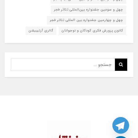
چهل و سومین جشنواره بین‌المللی تئاتر فجر
چهل و چهارمین جشنواره بین المللی تئاتر فجر
کانون پرورش فکری کودکان و نوجوانان
گالری آرتیبیشن