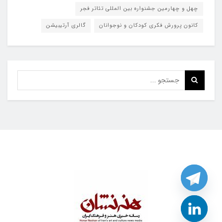
چهل و چهارمین جشنواره بین المللی تئاتر فجر
کانون پرورش فکری کودکان و نوجوانان
گالری آرتیبیشن