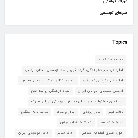
میراث فرهنگی
هنرهای تجسمی
Topics
«سینماحقیقت»
اداره کل میراث‌فرهنگی، گردشگری و صنایع‌دستی استان اردبیل
اداره کل هنرهای نمایشی
انجمن تئاتر انقلاب و دفاع مقدس
انجمن سینمای جوانان ایران
بنیاد فرهنگی روایت فتح
بیستمین جشنواره بین‌المللی نمایش عروسکی تهران-مبارک
تئاتر فجر
تالار رودکی
تالار وحدت
تماشاخانه سنگلج
تماشاخانه هما
تماشاخانه‌ ایران‌شهر
حوزه هنری انقلاب اسلامی
خانه تئاتر
خانه موسیقی ایران