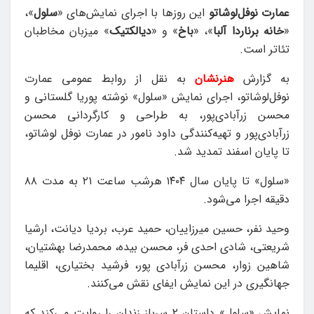
عمارت نوفل‌لوشاتو
این روزها با اجرای نمایش‌های «
سلول
»،
«
خانه برناردا آلبا
»، «
باخ
» و «
دیالکتیک
» میزبان مخاطبان
تئاتر است.
به گزارش
هنرنشان
به نقل از روابط عمومی عمارت
نوفل‌لوشاتو، اجرای نمایش «سلول» نوشته پوریا گلستانی و
محسن زرآبادی‌پور، به طراحی و کارگردانی محسن
زرآبادی‌پور و تهیه‌کنندگی داود نامور در عمارت نوفل لوشاتو،
تا پایان اسفند تمدید شد.
«سلول» تا پایان سال ۱۴۰۴ هرشب ساعت ۲۱ به مدت ۸۸
دقیقه اجرا می‌شود.
وحید ‌نفر، حسین ‌میرزاییان، حمید ‌عرب، بردیا ‌دیانت، ارشیا
‌شریعتی، شادی ‌احدی ‌فر، محسن ‌بیده، محمدرضا ‌بهشتیان،
شاهین ‌زوار، محسن ‌زرآبادی ‌پور، فرشید ‌بختیاری، اقلیما
‌جهانگیری در این نمایش ایفای نقش می‌کنند.
نمایش «سلول» داستان ۲ سرباز زندان را روایت می‌کند که