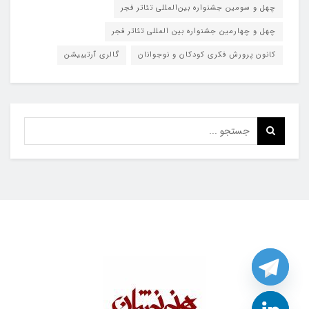
چهل و سومین جشنواره بین‌المللی تئاتر فجر
چهل و چهارمین جشنواره بین المللی تئاتر فجر
کانون پرورش فکری کودکان و نوجوانان
گالری آرتیبیشن