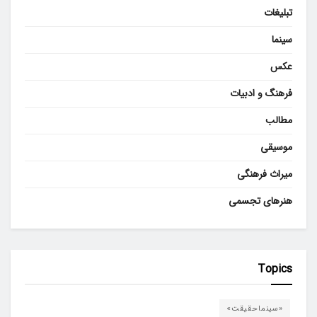
تبلیغات
سینما
عکس
فرهنگ و ادبیات
مطالب
موسیقی
میراث فرهنگی
هنرهای تجسمی
Topics
«سینماحقیقت»