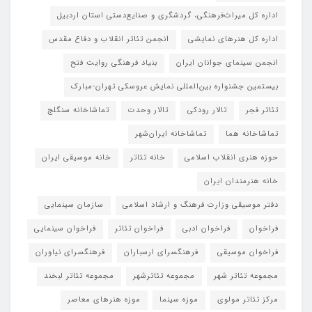
اداره کل میراث‌فرهنگی، گردشگری و صنایع‌دستی استان اردبیل
اداره کل هنرهای نمایشی
انجمن تئاتر انقلاب و دفاع مقدس
انجمن سینمای جوانان ایران
بنیاد فرهنگی روایت فتح
بیستمین جشنواره بین‌المللی نمایش عروسکی تهران-مبارک
تئاتر فجر
تالار رودکی
تالار وحدت
تماشاخانه سنگلج
تماشاخانه هما
تماشاخانه‌ ایران‌شهر
حوزه هنری انقلاب اسلامی
خانه تئاتر
خانه موسیقی ایران
خانه هنرمندان ایران
دفتر موسیقی وزارت فرهنگ و ارشاد اسلامی
سازمان سینمایی
فراخوان
فراخوان ادبی
فراخوان تئاتر
فراخوان سینمایی
فراخوان موسیقی
فرهنگسرای ارسباران
فرهنگسرای نیاوران
مجموعه تئاتر شهر
مجموعه تئاترشهر
مجموعه تئاتر لبخند
مرکز تئاتر مولوی
موزه سینما
موزه هنرهای معاصر