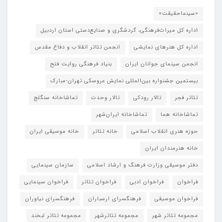
«سینماحقیقت»
اداره کل میراث‌فرهنگی، گردشگری و صنایع‌دستی استان اردبیل
اداره کل هنرهای نمایشی
انجمن تئاتر انقلاب و دفاع مقدس
انجمن سینمای جوانان ایران
بنیاد فرهنگی روایت فتح
بیستمین جشنواره بین‌المللی نمایش عروسکی تهران-مبارک
تئاتر فجر
تالار رودکی
تالار وحدت
تماشاخانه سنگلج
تماشاخانه هما
تماشاخانه‌ ایران‌شهر
حوزه هنری انقلاب اسلامی
خانه تئاتر
خانه موسیقی ایران
خانه هنرمندان ایران
دفتر موسیقی وزارت فرهنگ و ارشاد اسلامی
سازمان سینمایی
فراخوان
فراخوان ادبی
فراخوان تئاتر
فراخوان سینمایی
فراخوان موسیقی
فرهنگسرای ارسباران
فرهنگسرای نیاوران
مجموعه تئاتر شهر
مجموعه تئاترشهر
مجموعه تئاتر لبخند