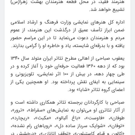
هنرمند فقید، در محل قطعه هنرمندان بهشت زهرا(س)
تشییع خواهد شد.
اداره کل هنرهای نمایشی وزارت فرهنگ و ارشاد اسلامی
ضمن ابراز تأسف عمیق از درگذشت این هنرمند، از عموم
مردم و هنرمندان دعوت می‌نماید تا در این مراسم حضور
یافته و با بدرقه‌ای شایسته، یاد و خاطره او را گرامی بدارند.
یعقوب صباحی از اهالی مطرح تئاتر ایران متولد سال ۱۳۴۰
بود که از دهه ۱۳۶۰ فعالیت حرفه‌ای خود را آغاز کرده و در
طی چهار دهه، در بیش از ۱۰۰ اثر نمایشی، تلویزیونی و
سینمایی به ایفای نقش پرداخته بود. او همچنین یکی از
اعضای گروه تئاتر «شایا» بود.
صباحی با کارگردانان برجسته تئاتر همکاری داشته است و
از آثار تئاتری او می‌توان به نمایش‌های «سقراط»، «ترور»،
طوفان»، «فاوست»، «باغ آلبالو»، «مکبث»، «ریچارد»،
«توفان»، «شوایک سرباز ساده دل»، «رویاهای رام نشده»،
«کالون و قیام کاستیلون»، «توقف اتانازی»، «درخشش در