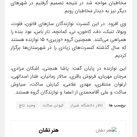
مخاطبان مواجه شد در نتیجه تصمیم گرفتیم در شهرهای
دیگر نیز به دیدار مخاطبان رویم.
وی افزود: در این کنسرت نوازندگان سازهای قانون، فلوت،
ویولا، تنبک، دف، کاخون، نی، کمانچه، تار باس، عود بنده را
همراهی می‌کنند. همچنین گروه «وزیری» ۱۵ نوازنده هستند
که سال گذشته کنسرت‌های زیادی را در شهرستان‌ها برگزار
کردیم.
این نوازنده در پایان گفت: پاشا هنجنی، اشکان مرادی،
مرجان مهربان، فرنوش باقری، سالار زمانیان، طناز اسدالهی،
ارغوان منتظری، مهدی غلامی، کیارش ساکت، سیاوش
ساکت و علی آقامحمدی از اعضا و نوازندگان گروه هستند.
برچسب ها:
تالار دانشگاه شیراز
کیوان ساکت
وحید تاج
هنر نشان