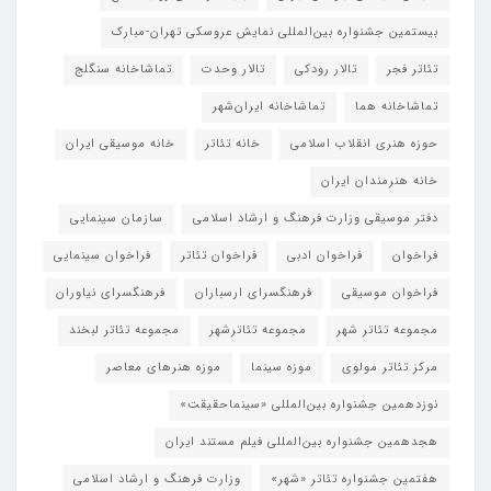
بیستمین جشنواره بین‌المللی نمایش عروسکی تهران-مبارک
تئاتر فجر
تالار رودکی
تالار وحدت
تماشاخانه سنگلج
تماشاخانه هما
تماشاخانه‌ ایران‌شهر
حوزه هنری انقلاب اسلامی
خانه تئاتر
خانه موسیقی ایران
خانه هنرمندان ایران
دفتر موسیقی وزارت فرهنگ و ارشاد اسلامی
سازمان سینمایی
فراخوان
فراخوان ادبی
فراخوان تئاتر
فراخوان سینمایی
فراخوان موسیقی
فرهنگسرای ارسباران
فرهنگسرای نیاوران
مجموعه تئاتر شهر
مجموعه تئاترشهر
مجموعه تئاتر لبخند
مرکز تئاتر مولوی
موزه سینما
موزه هنرهای معاصر
نوزدهمین جشنواره بین‌المللی «سینماحقیقت»
هجدهمین جشنواره بین‌المللی فیلم مستند ایران
هفتمین جشنواره تئاتر «شهر»
وزارت فرهنگ و ارشاد اسلامی