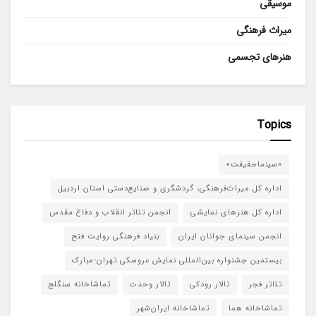
موسیقی
میراث فرهنگی
هنرهای تجسمی
Topics
«سینماحقیقت»
اداره کل میراث‌فرهنگی، گردشگری و صنایع‌دستی استان اردبیل
اداره کل هنرهای نمایشی
انجمن تئاتر انقلاب و دفاع مقدس
انجمن سینمای جوانان ایران
بنیاد فرهنگی روایت فتح
بیستمین جشنواره بین‌المللی نمایش عروسکی تهران-مبارک
تئاتر فجر
تالار رودکی
تالار وحدت
تماشاخانه سنگلج
تماشاخانه هما
تماشاخانه‌ ایران‌شهر