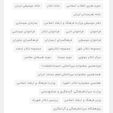
حوزه هنری انقلاب اسلامی
خانه تئاتر
خانه موسیقی ایران
خانه هنرمندان ایران
دفتر موسیقی وزارت فرهنگ و ارشاد اسلامی
سازمان سینمایی
فراخوان
فراخوان ادبی
فراخوان تئاتر
فراخوان سینمایی
فراخوان موسیقی
فرهنگسرای ارسباران
فرهنگسرای نیاوران
مجموعه تئاتر شهر
مجموعه تئاترشهر
مجموعه تئاتر لبخند
مرکز تئاتر مولوی
موزه سینما
موزه هنرهای معاصر
نوزدهمین جشنواره بین‌المللی «سینماحقیقت»
هجدهمین جشنواره بین‌المللی فیلم مستند ایران
هفتمین جشنواره تئاتر «شهر»
وزارت فرهنگ و ارشاد اسلامی
وزارت میراث‌فرهنگی، گردشگری و صنایع‌دستی
وزیر فرهنگ و ارشاد اسلامی
پردیس تئاتر شهرزاد
پژوهشگاه میراث‌فرهنگی و گردشگری