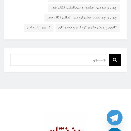
چهل و سومین جشنواره بین‌المللی تئاتر فجر
چهل و چهارمین جشنواره بین المللی تئاتر فجر
کانون پرورش فکری کودکان و نوجوانان
گالری آرتیبیشن