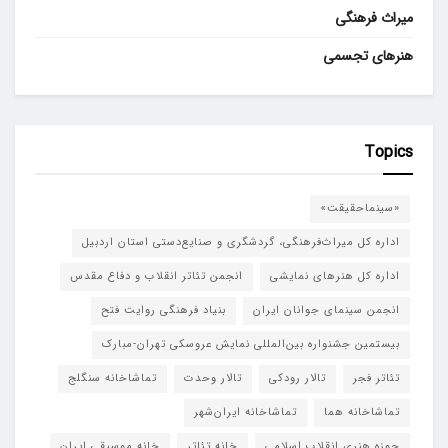
میراث فرهنگی
هنرهای تجسمی
Topics
«سینماحقیقت»
اداره کل میراث‌فرهنگی، گردشگری و صنایع‌دستی استان اردبیل
اداره کل هنرهای نمایشی
انجمن تئاتر انقلاب و دفاع مقدس
انجمن سینمای جوانان ایران
بنیاد فرهنگی روایت فتح
بیستمین جشنواره بین‌المللی نمایش عروسکی تهران-مبارک
تئاتر فجر
تالار رودکی
تالار وحدت
تماشاخانه سنگلج
تماشاخانه هما
تماشاخانه‌ ایران‌شهر
حوزه هنری انقلاب اسلامی
خانه تئاتر
خانه موسیقی ایران