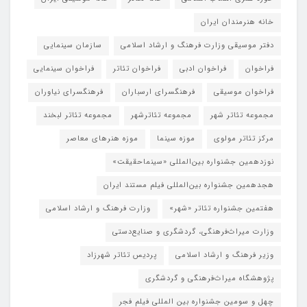
خانه هنرمندان ایران
دفتر موسیقی وزارت فرهنگ و ارشاد اسلامی
سازمان سینمایی
فراخوان
فراخوان ادبی
فراخوان تئاتر
فراخوان سینمایی
فراخوان موسیقی
فرهنگسرای ارسباران
فرهنگسرای نیاوران
مجموعه تئاتر شهر
مجموعه تئاترشهر
مجموعه تئاتر لبخند
مرکز تئاتر مولوی
موزه سینما
موزه هنرهای معاصر
نوزدهمین جشنواره بین‌المللی «سینماحقیقت»
هجدهمین جشنواره بین‌المللی فیلم مستند ایران
هفتمین جشنواره تئاتر «شهر»
وزارت فرهنگ و ارشاد اسلامی
وزارت میراث‌فرهنگی، گردشگری و صنایع‌دستی
وزیر فرهنگ و ارشاد اسلامی
پردیس تئاتر شهرزاد
پژوهشگاه میراث‌فرهنگی و گردشگری
چهل و سومین جشنواره بین المللی فیلم فجر