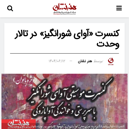
کنسرت «آوای شورانگیز» در تالار
وحدت
هنر نشان
۱۴۰۴/۰۶/۱۲
توسط
کنسرت «آوای شورانگیز» به سرپرستی آوا پازوکی، جمعه ۱۴ شهریور ویژه بانوان در تالار وحدت