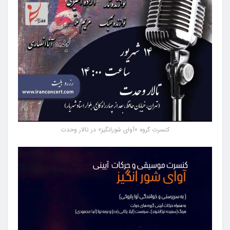
کنسرت گروه «آوای شورانگیز» در تالار وحدت