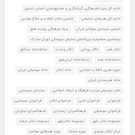
اداره کل میراث‌فرهنگی، گردشگری و صنایع‌دستی استان اردبیل
اداره کل هنرهای نمایشی
انجمن تئاتر انقلاب و دفاع مقدس
انجمن سینمای جوانان ایران
بنیاد فرهنگی روایت فتح
بیستمین جشنواره بین‌المللی نمایش عروسکی تهران-مبارک
تئاتر فجر
تالار رودکی
تالار وحدت
تماشاخانه سنگلج
تماشاخانه هما
تماشاخانه‌ ایران‌شهر
حوزه هنری انقلاب اسلامی
خانه تئاتر
خانه موسیقی ایران
خانه هنرمندان ایران
دفتر موسیقی وزارت فرهنگ و ارشاد اسلامی
سازمان سینمایی
فراخوان
فراخوان ادبی
فراخوان تئاتر
فراخوان سینمایی
فراخوان موسیقی
فرهنگسرای ارسباران
فرهنگسرای نیاوران
مجموعه تئاتر شهر
مجموعه تئاترشهر
مجموعه تئاتر لبخند
مرکز تئاتر مولوی
موزه سینما
موزه هنرهای معاصر