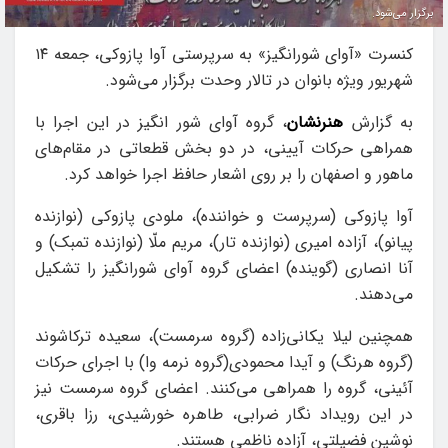
برگزار می‌شود.
کنسرت «آوای شورانگیز» به سرپرستی آوا پازوکی، جمعه ۱۴
شهریور ویژه بانوان در تالار وحدت برگزار می‌شود.
به گزارش
هنرنشان
، گروه آوای شور انگیز در این اجرا با
همراهی حرکات آیینی، در دو بخش قطعاتی در مقام‌های
ماهور و اصفهان را بر روی اشعار حافظ اجرا خواهد کرد.
آوا پازوکی (سرپرست و خواننده)، ملودی پازوکی (نوازنده
پیانو)، آزاده امیری (نوازنده تار)، مریم ملّا (نوازنده تمبک) و
آنا انصاری (گوینده) اعضای گروه آوای شورانگیز را تشکیل
می‌دهند.
همچنین لیلا یکانی‌زاده (گروه سرمست)، سعیده ترکاشوند
(گروه هرنگ) و آیدا محمودی(گروه نرمه وا) با اجرای حرکات
آئینی، گروه را همراهی می‌کنند. اعضای گروه سرمست نیز
در این رویداد نگار ضرابی، طاهره خورشیدی، رزا باقری،
نوشین فضیلتی، آزاده ناظمی هستند.