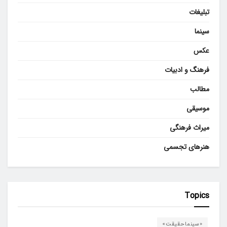
تبلیغات
سینما
عکس
فرهنگ و ادبیات
مطالب
موسیقی
میراث فرهنگی
هنرهای تجسمی
Topics
«سینماحقیقت»