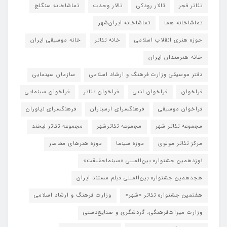
تئاتر فجر
تالار رودکی
تالار وحدت
تماشاخانه سنگلج
تماشاخانه هما
تماشاخانه‌ ایران‌شهر
حوزه هنری انقلاب اسلامی
خانه تئاتر
خانه موسیقی ایران
خانه هنرمندان ایران
دفتر موسیقی وزارت فرهنگ و ارشاد اسلامی
سازمان سینمایی
فراخوان
فراخوان ادبی
فراخوان تئاتر
فراخوان سینمایی
فراخوان موسیقی
فرهنگسرای ارسباران
فرهنگسرای نیاوران
مجموعه تئاتر شهر
مجموعه تئاترشهر
مجموعه تئاتر لبخند
مرکز تئاتر مولوی
موزه سینما
موزه هنرهای معاصر
نوزدهمین جشنواره بین‌المللی «سینماحقیقت»
هجدهمین جشنواره بین‌المللی فیلم مستند ایران
هفتمین جشنواره تئاتر «شهر»
وزارت فرهنگ و ارشاد اسلامی
وزارت میراث‌فرهنگی، گردشگری و صنایع‌دستی