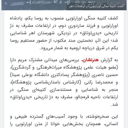
کشف کتیبه‌ سنگی اورارتویی در ارتفاعات اهر
کشف کتیبه‌ سنگی اورارتویی منسوب به روسا یکم، پادشاه
اورارتویی و فرزند ساردوری دوم، در ارتفاعات مشرف به دژ
تاریخی «یدی‌اوتاق» در نزدیکی شهرستان اهر شناسایی
شد؛ این اثر، نخستین سند مکتوب از حضور مستقیم روسا
یکم در شرق دریاچه ارومیه به شمار می‌رود.
به گزارش
هنرنشان
، بررسی‌های میدانی مشترک مریم دارا
(عضو هیئت علمی پژوهشگاه میراث‌فرهنگی و گردشگری)،
حسین ناصری (پژوهشگر پسادکتری دانشگاه بوعلی سینا)
و محمدرضا رکنی (کارشناس باستان‌شناسی پژوهشگاه)،
منجر به شناسایی و مستندسازی کتیبه‌ای سنگی در
ارتفاعات ناحیه قره‌جالو، مشرف به دژ تاریخی «یدی‌اوتاق»
شد.
این صخره‌نوشته، با وجود آسیب‌های گسترده طبیعی و
انسانی، همچنان بخش‌هایی خوانا از متن اورارتویی را