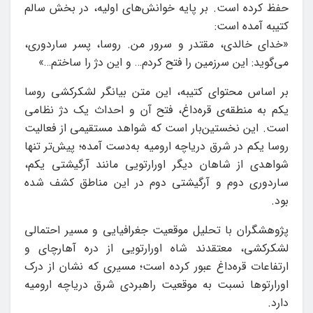
حفظ کرده است. بر پایه‌ خوانش‌های اولیه، در بخش سالم
کتیبه آمده است:
«خدای خالدی، مقتدر و سرور من. روسا، پسر ساردوری،
می‌گوید: این سرزمین را فتح کردم… و این دژ را ساختم…»
بر اساس محتوای کتیبه، این متن بیانگر لشکرکشی روسا
یکم به منطقه‌ی قره‌داغ، فتح آن و احداث یک دژ نظامی
است. این نخستین‌بار است که شواهد مستقیمی از فعالیت
روسا یکم در شرق دریاچه ارومیه به‌دست آمده؛ پیش‌تر تنها
شواهدی از شاهان دیگر اورارتویی مانند آرگیشتی یکم،
ساردوری دوم و آرگیشتی دوم در این مناطق کشف شده
بود.
پژوهشگران با تحلیل موقعیت جغرافیایی و مسیر احتمالی
لشکرکشی، معتقدند شاه اورارتویی از دره آهارچای و
ارتفاعات قره‌داغ عبور کرده است؛ مسیری که نشان از درک
اورارتوها نسبت به موقعیت راهبردی شرق دریاچه ارومیه
دارد.