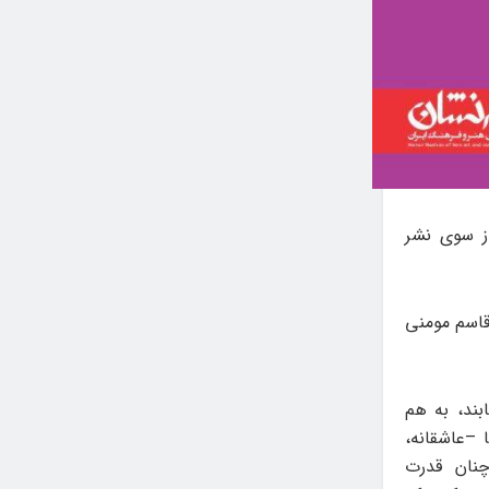
از سوی نشر
قاسم مومنی
بند، به هم
 –عاشقانه،
چنان قدرت