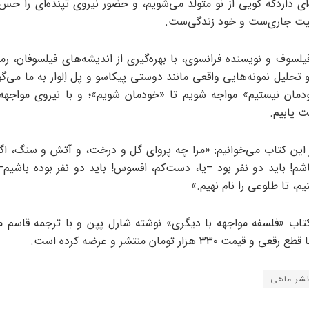
‌ای داردکه گویی از نو متولد می‌شویم، و حضور نیروی تپنده‌ای را حس
عیت جاری‌ست و خود زندگی‌ست.
فیلسوف و نویسنده فرانسوی، با بهره‌گیری از اندیشه‌های فیلسوفان، رم
 تحلیل نمونه‌هایی واقعی مانند دوستی پیکاسو و پل اِلوار به ما می‌گو
دمان نیستیم» مواجه شویم تا «خودمان شویم»؛ و با نیروی مواجهه
 یابیم.
این کتاب می‌خوانیم: «مرا چه پروای گل و درخت، و آتش و سنگ، اگ
اشم! باید دو نفر بود –یا، دست‌کم، افسوس! باید دو نفر بوده باشیم–
یم، تا طلوعی را نام نهیم.»
اب «فلسفه مواجهه با دیگری» نوشته شارل پپن و با ترجمه قاسم مو
شر ماهی