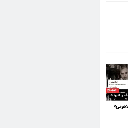
گ و ادبیات
لاهوتی»