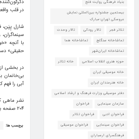
دگرگون‌کننده
بنیاد فرهنگی روایت فتح
در قلب واق
بیستمین جشنواره بین‌المللی نمایش
عروسکی تهران-مبارک
شارل پِپَن، 
تئاتر فجر
تالار رودکی
تالار وحدت
سینماگران، و
تماشاخانه سنگلج
تماشاخانه هما
با آنچه «خو
حقیقی» دست
تماشاخانه‌ ایران‌شهر
حوزه هنری انقلاب اسلامی
خانه تئاتر
در بخشی از 
خانه موسیقی ایران
بی‌خانمان ب
آبی را فهم کن
خانه هنرمندان ایران
دفتر موسیقی وزارت فرهنگ و ارشاد اسلامی
نشر ماهی کت
سازمان سینمایی
فراخوان
۲۰۴ صفحه با قطع رقعی و قیمت ۳۳۰ هزار تومان منتشر و عرضه کرده است.
فراخوان ادبی
فراخوان تئاتر
فراخوان سینمایی
فراخوان موسیقی
برچسب ها:
ن
فرهنگسرای ارسباران