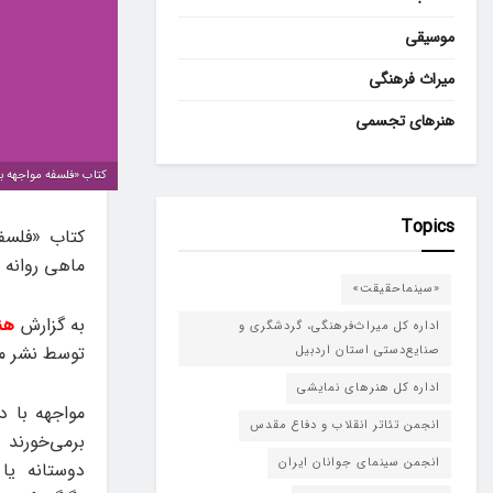
موسیقی
میراث فرهنگی
هنرهای تجسمی
کتاب «فلسفه مواجهه با
Topics
کتاب «فلسفه
ماهی روانه ب
«سینماحقیقت»
به گزارش
هن
اداره کل میراث‌فرهنگی، گردشگری و
توسط نشر م
صنایع‌دستی استان اردبیل
اداره کل هنرهای نمایشی
مواجهه با د
انجمن تئاتر انقلاب و دفاع مقدس
برمی‌خورند 
انجمن سینمای جوانان ایران
دوستانه یا