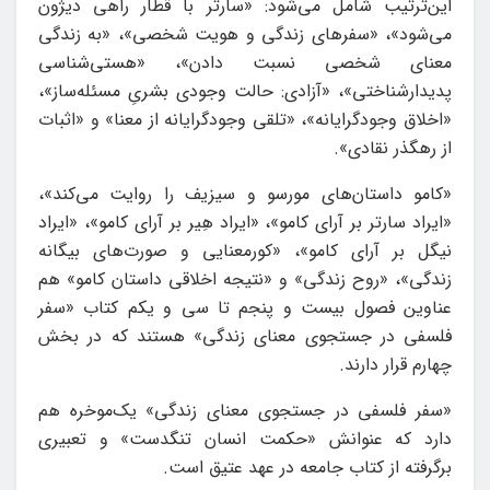
این‌ترتیب شامل می‌شود: «سارتر با قطار راهی دیژون
می‌شود»، «سفرهای زندگی و هویت شخصی»، «به زندگی
معنای شخصی نسبت دادن»، «هستی‌شناسی
پدیدارشناختی»، «آزادی: حالت وجودی بشریِ مسئله‌ساز»،
«اخلاق وجودگرایانه»، «تلقی وجودگرایانه از معنا» و «اثبات
از رهگذر نقادی».
«کامو داستان‌های مورسو و سیزیف را روایت می‌کند»،
«ایراد سارتر بر آرای کامو»، «ایراد هِیر بر آرای کامو»، «ایراد
نیگل بر آرای کامو»، «کورمعنایی و صورت‌های بیگانه
زندگی»، «روح زندگی» و «نتیجه اخلاقی داستان کامو» هم
عناوین فصول بیست و پنجم تا سی و یکم کتاب «سفر
فلسفی در جستجوی معنای زندگی» هستند که در بخش
چهارم قرار دارند.
«سفر فلسفی در جستجوی معنای زندگی» یک‌موخره هم
دارد که عنوانش «حکمت انسان تنگدست» و تعبیری
برگرفته از کتاب جامعه در عهد عتیق است.