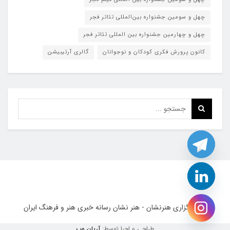
چهل و سومین جشنواره بین‌المللی تئاتر فجر
چهل و چهارمین جشنواره بین المللی تئاتر فجر
کانون پرورش فکری کودکان و نوجوانان
گالری آرتیبیشن
طراحی و اجرا توسط:
آریان وب