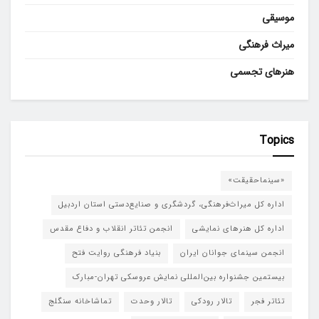
موسیقی
میراث فرهنگی
هنرهای تجسمی
Topics
«سینماحقیقت»
اداره کل میراث‌فرهنگی، گردشگری و صنایع‌دستی استان اردبیل
اداره کل هنرهای نمایشی
انجمن تئاتر انقلاب و دفاع مقدس
انجمن سینمای جوانان ایران
بنیاد فرهنگی روایت فتح
بیستمین جشنواره بین‌المللی نمایش عروسکی تهران-مبارک
تئاتر فجر
تالار رودکی
تالار وحدت
تماشاخانه سنگلج