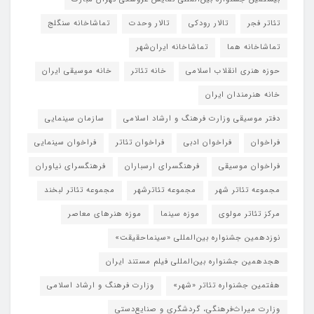
تئاتر فجر
تالار رودکی
تالار وحدت
تماشاخانه سنگلج
تماشاخانه هما
تماشاخانه‌ ایران‌شهر
حوزه هنری انقلاب اسلامی
خانه تئاتر
خانه موسیقی ایران
خانه هنرمندان ایران
دفتر موسیقی وزارت فرهنگ و ارشاد اسلامی
سازمان سینمایی
فراخوان
فراخوان ادبی
فراخوان تئاتر
فراخوان سینمایی
فراخوان موسیقی
فرهنگسرای ارسباران
فرهنگسرای نیاوران
مجموعه تئاتر شهر
مجموعه تئاترشهر
مجموعه تئاتر لبخند
مرکز تئاتر مولوی
موزه سینما
موزه هنرهای معاصر
نوزدهمین جشنواره بین‌المللی «سینماحقیقت»
هجدهمین جشنواره بین‌المللی فیلم مستند ایران
هفتمین جشنواره تئاتر «شهر»
وزارت فرهنگ و ارشاد اسلامی
وزارت میراث‌فرهنگی، گردشگری و صنایع‌دستی