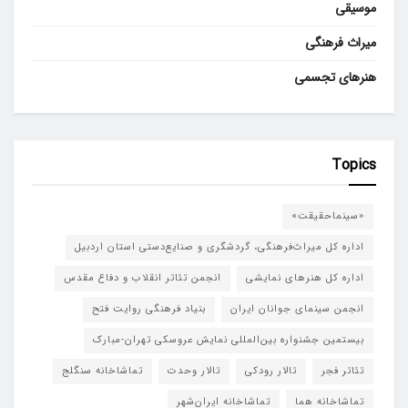
موسیقی
میراث فرهنگی
هنرهای تجسمی
Topics
«سینماحقیقت»
اداره کل میراث‌فرهنگی، گردشگری و صنایع‌دستی استان اردبیل
اداره کل هنرهای نمایشی
انجمن تئاتر انقلاب و دفاع مقدس
انجمن سینمای جوانان ایران
بنیاد فرهنگی روایت فتح
بیستمین جشنواره بین‌المللی نمایش عروسکی تهران-مبارک
تئاتر فجر
تالار رودکی
تالار وحدت
تماشاخانه سنگلج
تماشاخانه هما
تماشاخانه‌ ایران‌شهر