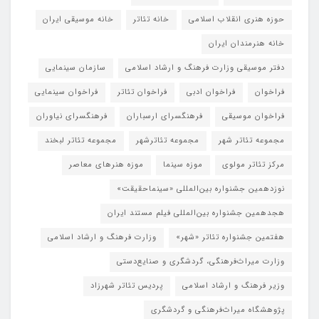
حوزه هنری انقلاب اسلامی
خانه تئاتر
خانه موسیقی ایران
خانه هنرمندان ایران
دفتر موسیقی وزارت فرهنگ و ارشاد اسلامی
سازمان سینمایی
فراخوان
فراخوان ادبی
فراخوان تئاتر
فراخوان سینمایی
فراخوان موسیقی
فرهنگسرای ارسباران
فرهنگسرای نیاوران
مجموعه تئاتر شهر
مجموعه تئاترشهر
مجموعه تئاتر لبخند
مرکز تئاتر مولوی
موزه سینما
موزه هنرهای معاصر
نوزدهمین جشنواره بین‌المللی «سینماحقیقت»
هجدهمین جشنواره بین‌المللی فیلم مستند ایران
هفتمین جشنواره تئاتر «شهر»
وزارت فرهنگ و ارشاد اسلامی
وزارت میراث‌فرهنگی، گردشگری و صنایع‌دستی
وزیر فرهنگ و ارشاد اسلامی
پردیس تئاتر شهرزاد
پژوهشگاه میراث‌فرهنگی و گردشگری