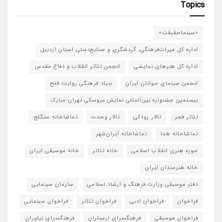
Topics
«سینماحقیقت»
اداره کل میراث‌فرهنگی، گردشگری و صنایع‌دستی استان اردبیل
اداره کل هنرهای نمایشی
انجمن تئاتر انقلاب و دفاع مقدس
انجمن سینمای جوانان ایران
بنیاد فرهنگی روایت فتح
بیستمین جشنواره بین‌المللی نمایش عروسکی تهران-مبارک
تئاتر فجر
تالار رودکی
تالار وحدت
تماشاخانه سنگلج
تماشاخانه هما
تماشاخانه‌ ایران‌شهر
حوزه هنری انقلاب اسلامی
خانه تئاتر
خانه موسیقی ایران
خانه هنرمندان ایران
دفتر موسیقی وزارت فرهنگ و ارشاد اسلامی
سازمان سینمایی
فراخوان
فراخوان ادبی
فراخوان تئاتر
فراخوان سینمایی
فراخوان موسیقی
فرهنگسرای ارسباران
فرهنگسرای نیاوران