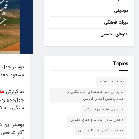
موسیقی
میراث فرهنگی
هنرهای تجسمی
Topics
پوستر چهل‌ و
مسعود جعفری
«سینماحقیقت»
به گزارش
هن
اداره کل میراث‌فرهنگی، گردشگری و
چهل‌وچهارمی
صنایع‌دستی استان اردبیل
سنگی» به کا
اداره کل هنرهای نمایشی
انجمن تئاتر انقلاب و دفاع مقدس
پوستر این د
انجمن سینمای جوانان ایران
آثار شاخص ت