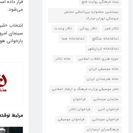
قرار داده اس
بنیاد فرهنگی روایت فتح
می‌شود.
بیستمین جشنواره بین‌المللی نمایش
عروسکی تهران-مبارک
انتخاب «شیر
تئاتر فجر
تالار رودکی
تالار وحدت
سینمای امروز
تماشاخانه سنگلج
تماشاخانه هما
بازخوانی هو
تماشاخانه‌ ایران‌شهر
حوزه هنری انقلاب اسلامی
خانه تئاتر
خانه موسیقی ایران
خانه هنرمندان ایران
دفتر موسیقی وزارت فرهنگ و ارشاد اسلامی
سازمان سینمایی
فراخوان
فراخوان ادبی
فراخوان تئاتر
مرتبط
نوشته
فراخوان سینمایی
فراخوان موسیقی
فرهنگسرای ارسباران