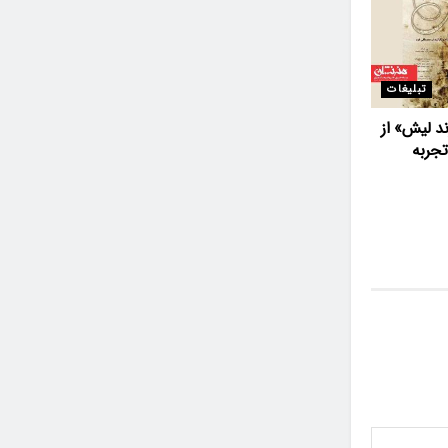
تبلیغات
ند لیش» از