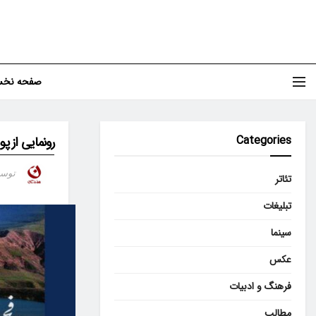
صفحه نخ
Categories
رونمایی از پ
توس
تئاتر
تبلیغات
سینما
عکس
فرهنگ و ادبیات
مطالب