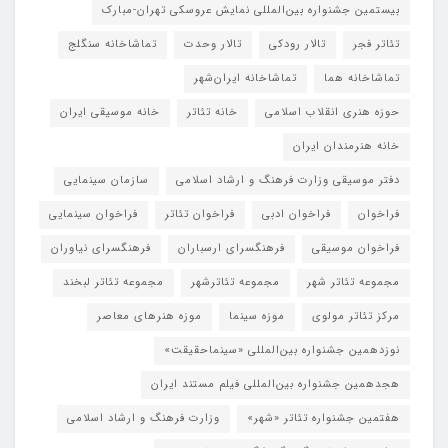
بیستمین جشنواره بین‌المللی نمایش عروسکی تهران-مبارک
تئاتر فجر
تالار رودکی
تالار وحدت
تماشاخانه سنگلج
تماشاخانه هما
تماشاخانه‌ ایران‌شهر
حوزه هنری انقلاب اسلامی
خانه تئاتر
خانه موسیقی ایران
خانه هنرمندان ایران
دفتر موسیقی وزارت فرهنگ و ارشاد اسلامی
سازمان سینمایی
فراخوان
فراخوان ادبی
فراخوان تئاتر
فراخوان سینمایی
فراخوان موسیقی
فرهنگسرای ارسباران
فرهنگسرای نیاوران
مجموعه تئاتر شهر
مجموعه تئاترشهر
مجموعه تئاتر لبخند
مرکز تئاتر مولوی
موزه سینما
موزه هنرهای معاصر
نوزدهمین جشنواره بین‌المللی «سینماحقیقت»
هجدهمین جشنواره بین‌المللی فیلم مستند ایران
هفتمین جشنواره تئاتر «شهر»
وزارت فرهنگ و ارشاد اسلامی