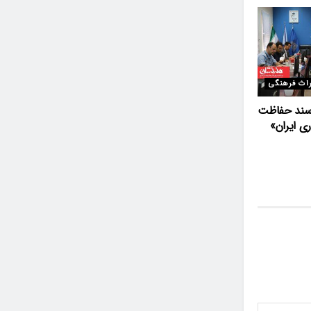
اث فرهنگی
ند حفاظت
ری ایران»