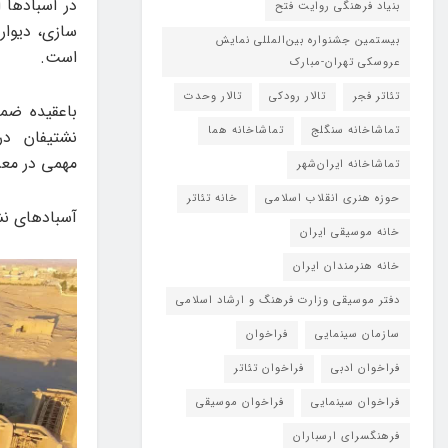
بنیاد فرهنگی روایت فتح
سازی، دیوار
بیستمین جشنواره بین‌المللی نمایش
است.
عروسکی تهران-مبارک
تئاتر فجر
تالار رودکی
تالار وحدت
باعقیده ضم
تماشاخانه سنگلج
تماشاخانه هما
نشتیفان در
مهمی در معر
تماشاخانه‌ ایران‌شهر
حوزه هنری انقلاب اسلامی
خانه تئاتر
آسبادهای نشتیفان با شماره ۶۱۹۲
خانه موسیقی ایران
خانه هنرمندان ایران
دفتر موسیقی وزارت فرهنگ و ارشاد اسلامی
سازمان سینمایی
فراخوان
فراخوان ادبی
فراخوان تئاتر
فراخوان سینمایی
فراخوان موسیقی
فرهنگسرای ارسباران