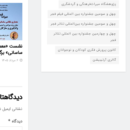
پژوهشگاه میراث‌فرهنگی و گردشگری
چهل و سومین جشنواره بین المللی فیلم فجر
چهل و سومین جشنواره بین‌المللی تئاتر فجر
چهل و چهارمین جشنواره بین المللی تئاتر
فجر
نشست «معما
کانون پرورش فکری کودکان و نوجوانان
ساسانی» برگز
گالری آرتیبیشن
۶ مرداد ۱۴۰۵
دیدگاهتان
نشانی ایمیل ش
دیدگاه
*