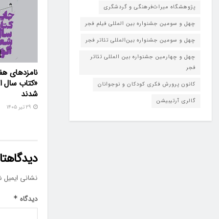
پژوهشگاه میراث‌فرهنگی و گردشگری
چهل و سومین جشنواره بین المللی فیلم فجر
چهل و سومین جشنواره بین‌المللی تئاتر فجر
چهل و چهارمین جشنواره بین المللی تئاتر
فجر
نامزدهای هف
«کتاب سال ال
کانون پرورش فکری کودکان و نوجوانان
شدند
گالری آرتیبیشن
۲۹ تیر ۱۴۰۵
دیدگاهتان
نشانی ایمیل ش
دیدگاه
*