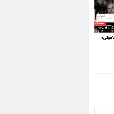
گ و ادبیات
لاهوتی»