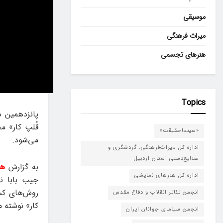
موسیقی
میراث فرهنگی
هنرهای تجسمی
Topics
پانزدهمین 
«سینماحقیقت»
می‌شود.
اداره کل میراث‌فرهنگی، گردشگری و
صنایع‌دستی استان اردبیل
به گزارش
هن
اداره کل هنرهای نمایشی
جیب بابا ند
روش‌های کس
انجمن تئاتر انقلاب و دفاع مقدس
کار» نوشته م
انجمن سینمای جوانان ایران