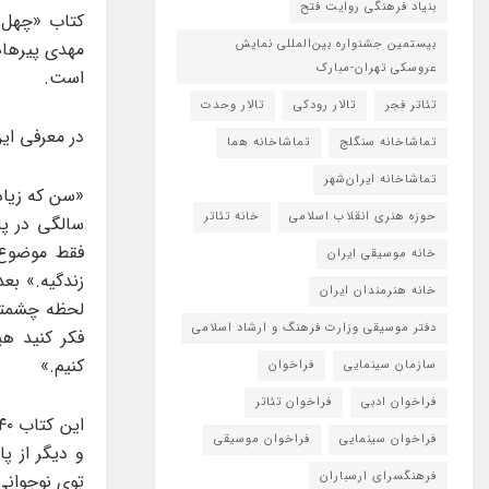
بنیاد فرهنگی روایت فتح
کتاب «چهل ق
بیستمین جشنواره بین‌المللی نمایش
مهدی پیرهادی
عروسکی تهران-مبارک
است.
تئاتر فجر
تالار رودکی
تالار وحدت
در معرفی ای
تماشاخانه سنگلج
تماشاخانه هما
تماشاخانه‌ ایران‌شهر
«سن که زیاد
حوزه هنری انقلاب اسلامی
خانه تئاتر
فقط موضوع ا
خانه موسیقی ایران
زندگیه.» بعد
خانه هنرمندان ایران
دفتر موسیقی وزارت فرهنگ و ارشاد اسلامی
فکر کنید هی
کنیم.»
سازمان سینمایی
فراخوان
فراخوان ادبی
فراخوان تئاتر
فراخوان سینمایی
فراخوان موسیقی
و دیگر از پ
فرهنگسرای ارسباران
توی نوجوانی