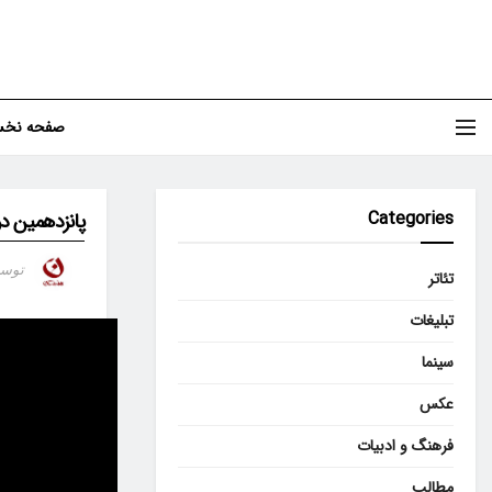
صفحه نخ
Categories
پانزدهمین دو
توس
تئاتر
تبلیغات
سینما
عکس
فرهنگ و ادبیات
مطالب