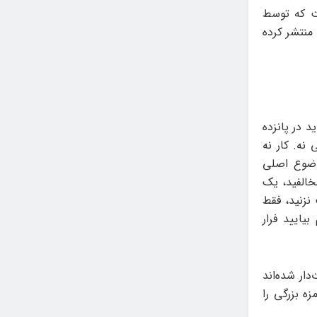
ست که توسط
 منتشر کرده
 در پانزده‌
یا «شغلت چیه؟» بپیچید به بازی؛ اما در ۳۰سالگی نه. کار نه
موضوع اصلی
خالفید، یک‌
به چیزی دست نزنید، فقط
یایید فرار
ت‌دار شده‌اند
ه بزرگی را