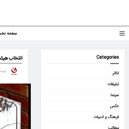
صفحه نخ
Categories
انتخاب هیئت
توس
تئاتر
تبلیغات
سینما
عکس
فرهنگ و ادبیات
مطالب