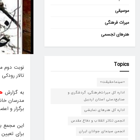
موسیقی
میراث فرهنگی
هنرهای تجسمی
Topics
نوبت دوم مج
تالار رودکی
«سینماحقیقت»
به گزارش
هن
اداره کل میراث‌فرهنگی، گردشگری و
مدرسان خانه
صنایع‌دستی استان اردبیل
برگزار و اع
اداره کل هنرهای نمایشی
انجمن تئاتر انقلاب و دفاع مقدس
این مجمع ب
انجمن سینمای جوانان ایران
برای تعیین 