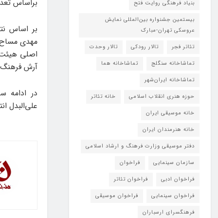
براساس تعدا
بنیاد فرهنگی روایت فتح
بیستمین جشنواره بین‌المللی نمایش
بر اساس نتا
عروسکی تهران-مبارک
مهدی مساح‌ب
تئاتر فجر
تالار رودکی
تالار وحدت
اصلی هیئت‌
تماشاخانه سنگلج
تماشاخانه هما
آرش فرهنگ‌فر
تماشاخانه‌ ایران‌شهر
در ادامه سی
حوزه هنری انقلاب اسلامی
خانه تئاتر
علی‌البدل ا
خانه موسیقی ایران
خانه هنرمندان ایران
دفتر موسیقی وزارت فرهنگ و ارشاد اسلامی
سازمان سینمایی
فراخوان
فراخوان ادبی
فراخوان تئاتر
فراخوان سینمایی
فراخوان موسیقی
فرهنگسرای ارسباران