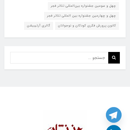
چهل و سومین جشنواره بین‌المللی تئاتر فجر
چهل و چهارمین جشنواره بین المللی تئاتر فجر
کانون پرورش فکری کودکان و نوجوانان
گالری آرتیبیشن