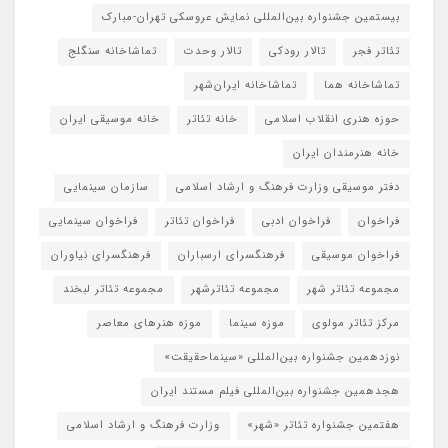
بیستمین جشنواره بین‌المللی نمایش عروسکی تهران-مبارک
تئاتر فجر
تالار رودکی
تالار وحدت
تماشاخانه سنگلج
تماشاخانه هما
تماشاخانه‌ ایران‌شهر
حوزه هنری انقلاب اسلامی
خانه تئاتر
خانه موسیقی ایران
خانه هنرمندان ایران
دفتر موسیقی وزارت فرهنگ و ارشاد اسلامی
سازمان سینمایی
فراخوان
فراخوان ادبی
فراخوان تئاتر
فراخوان سینمایی
فراخوان موسیقی
فرهنگسرای ارسباران
فرهنگسرای نیاوران
مجموعه تئاتر شهر
مجموعه تئاترشهر
مجموعه تئاتر لبخند
مرکز تئاتر مولوی
موزه سینما
موزه هنرهای معاصر
نوزدهمین جشنواره بین‌المللی «سینماحقیقت»
هجدهمین جشنواره بین‌المللی فیلم مستند ایران
هفتمین جشنواره تئاتر «شهر»
وزارت فرهنگ و ارشاد اسلامی