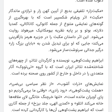
دعوت شده است.
«مکبث‌زار» تلفیقی بدیع از آیین کهن زار و تراژدی ماندگار
«مکبث» اثر ویلیام شکسپیر است که با بهره‌گیری از
گونه‌های نمایشی متنوع از جمله کابوکی، کاتاکالی، کمدیا
دلارته، بوتو و بر پایه نظریه بیومکانیک میرهولد روایت
می‌شود. این اثر داستان مکبث را در جزیره هرمز بازآفرینی
می‌کند؛ جایی که او برای تبدیل شدن به «بابای بزرگ زار»
درگیر جدالی سرنوشت‌ساز می‌شود.
ابراهیم پشت‌کوهی، نویسنده و کارگردان تئاتر، از چهره‌های
شناخته‌شده تئاتر ایران است که با گروه «تی‌تووک» آثار
متعددی را در داخل و خارج از کشور روی صحنه برده است.
نمایش‌های «ذرات آشوب»، «از نظر سیاسی بی‌ضرر»،
«هملت پشت‌کوهی»، «رود رادی»، «وقتی ما برمی‌گردیم دو
پای آویزان مانده است»، «تنها خرچنگ خانگی لای ملافه‌ها
خانه می‌کند اتللو» و «کمدی الهی، جلد برزخ» از جمله آثاری
است که ابراهیم پشت‌کوهی آن‌ها را کارگردانی کرده است.