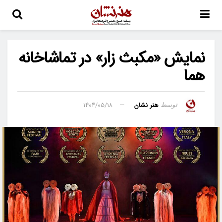
نمایش «مکبث زار» در تماشاخانه
هما
هنر نشان
۱۴۰۴/۰۵/۱۸
توسط