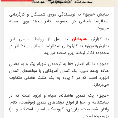
نمایش «عچق» به نویسندگی موری شیسگال و کارگردانی
عبدالرضا شیبانی در مجموعه تئاتر لبخند روی صحنه
می‌رود.
به گزارش
هنرنشان
به نقل از روابط عمومی اثر،
نمایش«عچق» به کارگردانی عبدالرضا شیبانی از ۲۰ آذر در
مجموعه تئاتر لبخند روی صحنه می‌رود.
«عچق» با نام اصلی luv به ترجمه‌ی شهرام زرگر و به معنای
علاقه چندم قلبی، یک کمدی آمریکایی با مولفه‌های کمدی
ابزورد است که در ۲ پرده به یک مثلث عشقی متفاوت
می‌پردازد.
«عچق» یک کمدی عاشقانه، سیاه و ابزود است که در
نمایشنامه و اجرا از انواع ترفندهای کمدی (موقعیت، کلام،
رفتار، شخصیت، پارودی، گروتسک، اسلپ استیک، و …)
بهره برده است.