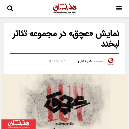
نمایش «عچق» در مجموعه تئاتر
لبخند
هنر نشان
۱۴۰۴/۰۹/۱۲
توسط