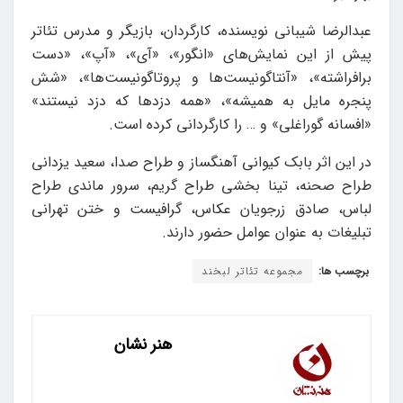
عبدالرضا شیبانی نویسنده، کارگردان، بازیگر و مدرس تئاتر
پیش از این نمایش‌های «انگور»، «آی»، «آپ»، «دست
برافراشته»، «آنتاگونیست‌ها و پروتاگونیست‌ها»، «شش
پنجره مایل به همیشه»، «همه‌ دزدها که دزد نیستند»
«افسانه‌ گوراغلی» و … را کارگردانی کرده است.
در این اثر بابک کیوانی آهنگساز و طراح صدا، سعید یزدانی
طراح صحنه، تینا بخشی طراح گریم، سرور ماندی طراح
لباس، صادق زرجویان عکاس، گرافیست و ختن تهرانی
تبلیغات به عنوان عوامل حضور دارند.
برچسب ها:
مجموعه تئاتر لبخند
هنر نشان