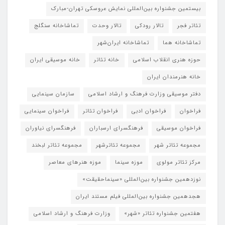
بیستمین جشنواره بین‌المللی نمایش عروسکی تهران-مبارک
تئاتر فجر
تالار رودکی
تالار وحدت
تماشاخانه سنگلج
تماشاخانه هما
تماشاخانه‌ ایران‌شهر
حوزه هنری انقلاب اسلامی
خانه تئاتر
خانه موسیقی ایران
خانه هنرمندان ایران
دفتر موسیقی وزارت فرهنگ و ارشاد اسلامی
سازمان سینمایی
فراخوان
فراخوان ادبی
فراخوان تئاتر
فراخوان سینمایی
فراخوان موسیقی
فرهنگسرای ارسباران
فرهنگسرای نیاوران
مجموعه تئاتر شهر
مجموعه تئاترشهر
مجموعه تئاتر لبخند
مرکز تئاتر مولوی
موزه سینما
موزه هنرهای معاصر
نوزدهمین جشنواره بین‌المللی «سینماحقیقت»
هجدهمین جشنواره بین‌المللی فیلم مستند ایران
هفتمین جشنواره تئاتر «شهر»
وزارت فرهنگ و ارشاد اسلامی