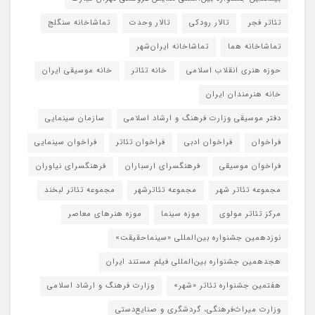
تئاتر فجر
تالار رودکی
تالار وحدت
تماشاخانه سنگلج
تماشاخانه هما
تماشاخانه‌ ایران‌شهر
حوزه هنری انقلاب اسلامی
خانه تئاتر
خانه موسیقی ایران
خانه هنرمندان ایران
دفتر موسیقی وزارت فرهنگ و ارشاد اسلامی
سازمان سینمایی
فراخوان
فراخوان ادبی
فراخوان تئاتر
فراخوان سینمایی
فراخوان موسیقی
فرهنگسرای ارسباران
فرهنگسرای نیاوران
مجموعه تئاتر شهر
مجموعه تئاترشهر
مجموعه تئاتر لبخند
مرکز تئاتر مولوی
موزه سینما
موزه هنرهای معاصر
نوزدهمین جشنواره بین‌المللی «سینماحقیقت»
هجدهمین جشنواره بین‌المللی فیلم مستند ایران
هفتمین جشنواره تئاتر «شهر»
وزارت فرهنگ و ارشاد اسلامی
وزارت میراث‌فرهنگی، گردشگری و صنایع‌دستی