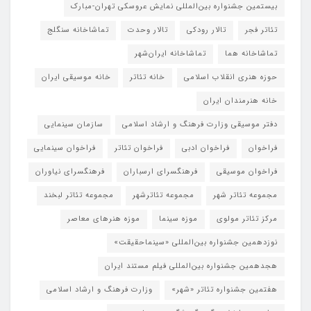
بیستمین جشنواره بین‌المللی نمایش عروسکی تهران-مبارک
تئاتر فجر
تالار رودکی
تالار وحدت
تماشاخانه سنگلج
تماشاخانه هما
تماشاخانه‌ ایران‌شهر
حوزه هنری انقلاب اسلامی
خانه تئاتر
خانه موسیقی ایران
خانه هنرمندان ایران
دفتر موسیقی وزارت فرهنگ و ارشاد اسلامی
سازمان سینمایی
فراخوان
فراخوان ادبی
فراخوان تئاتر
فراخوان سینمایی
فراخوان موسیقی
فرهنگسرای ارسباران
فرهنگسرای نیاوران
مجموعه تئاتر شهر
مجموعه تئاترشهر
مجموعه تئاتر لبخند
مرکز تئاتر مولوی
موزه سینما
موزه هنرهای معاصر
نوزدهمین جشنواره بین‌المللی «سینماحقیقت»
هجدهمین جشنواره بین‌المللی فیلم مستند ایران
هفتمین جشنواره تئاتر «شهر»
وزارت فرهنگ و ارشاد اسلامی