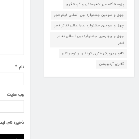
پژوهشگاه میراث‌فرهنگی و گردشگری
چهل و سومین جشنواره بین المللی فیلم فجر
چهل و سومین جشنواره بین‌المللی تئاتر فجر
چهل و چهارمین جشنواره بین المللی تئاتر
فجر
کانون پرورش فکری کودکان و نوجوانان
گالری آرتیبیشن
نام
*
وب‌ سایت
ذخیره نام، ای