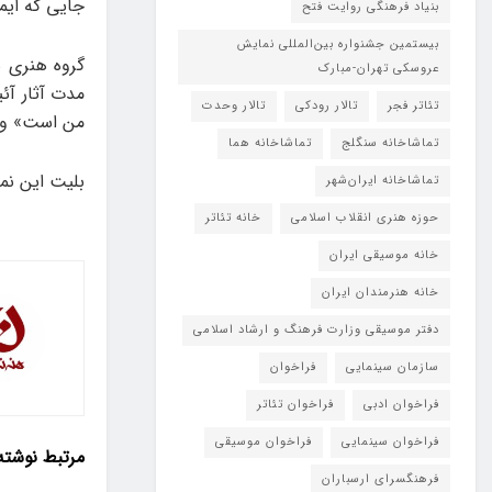
جایی که ایم
بنیاد فرهنگی روایت فتح
بیستمین جشنواره بین‌المللی نمایش
عروسکی تهران-مبارک
مدت آثار آئ
تئاتر فجر
تالار رودکی
تالار وحدت
من است» و …
تماشاخانه سنگلج
تماشاخانه هما
بلیت این ن
تماشاخانه‌ ایران‌شهر
حوزه هنری انقلاب اسلامی
خانه تئاتر
خانه موسیقی ایران
خانه هنرمندان ایران
دفتر موسیقی وزارت فرهنگ و ارشاد اسلامی
سازمان سینمایی
فراخوان
فراخوان ادبی
فراخوان تئاتر
فراخوان سینمایی
فراخوان موسیقی
مرتبط
نوشته
فرهنگسرای ارسباران