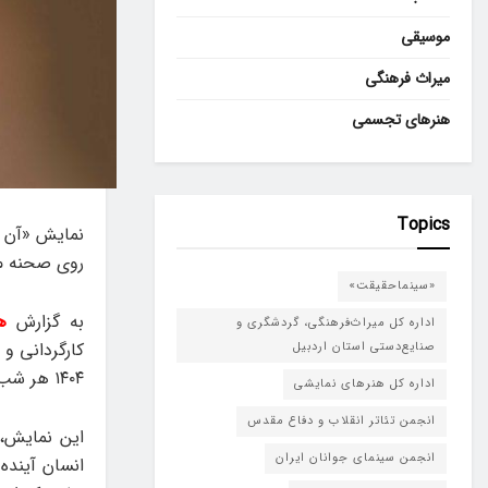
موسیقی
میراث فرهنگی
هنرهای تجسمی
Topics
روی صحنه می
«سینماحقیقت»
به گزارش
ه
اداره کل میراث‌فرهنگی، گردشگری و
صنایع‌دستی استان اردبیل
۱۴۰۴ هر شب از ساعت ۲۰، در سالن خلیج فارس اجرا می‌شود.
اداره کل هنرهای نمایشی
انجمن تئاتر انقلاب و دفاع مقدس
این نمایش، 
انجمن سینمای جوانان ایران
انسان آینده 