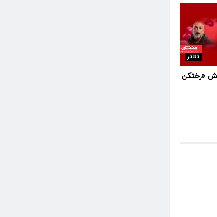
تئاتر
یش «رختکن