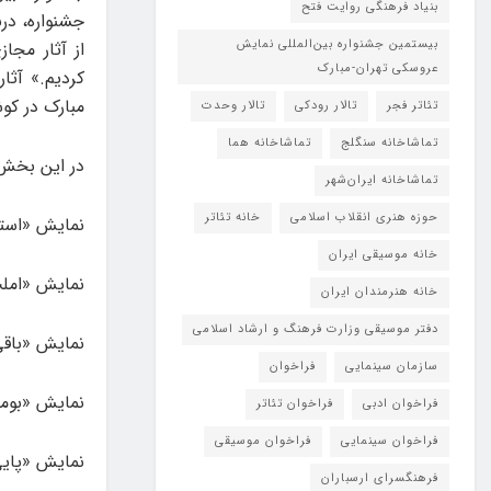
بنیاد فرهنگی روایت فتح
بیستمین جشنواره بین‌المللی نمایش
از آثار مجا
عروسکی تهران-مبارک
کردیم.» آثا
مبارک در کو
تئاتر فجر
تالار رودکی
تالار وحدت
تماشاخانه سنگلج
تماشاخانه هما
در این بخش آ
تماشاخانه‌ ایران‌شهر
حوزه هنری انقلاب اسلامی
خانه تئاتر
نمایش «استاد
خانه موسیقی ایران
نمایش «املت
خانه هنرمندان ایران
دفتر موسیقی وزارت فرهنگ و ارشاد اسلامی
نمایش «باقی
سازمان سینمایی
فراخوان
نمایش «بومرن
فراخوان ادبی
فراخوان تئاتر
فراخوان سینمایی
فراخوان موسیقی
نمایش «پایی 
فرهنگسرای ارسباران