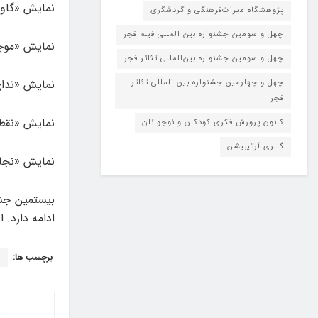
نمایش «گاو خ
پژوهشگاه میراث‌فرهنگی و گردشگری
چهل و سومین جشنواره بین المللی فیلم فجر
نمایش «موچول
چهل و سومین جشنواره بین‌المللی تئاتر فجر
نمایش «ندای
چهل و چهارمین جشنواره بین المللی تئاتر
فجر
نمایش «نقطه»
کانون پرورش فکری کودکان و نوجوانان
گالری آرتیبیشن
نمایش «نجات»
ادامه دارد. این جشن
برچسب ها:
ب