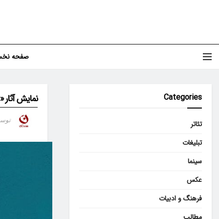
صفحه نخ
Categories
نمایش آثار «۱۰۰ ثانیه‌ای» تئاتر عروسکی تهران-مبارک آغاز می‌شود
توس
تئاتر
تبلیغات
سینما
عکس
فرهنگ و ادبیات
مطالب