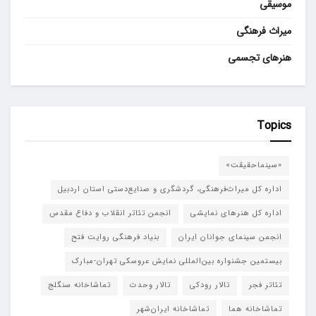
موسیقی
میراث فرهنگی
هنرهای تجسمی
Topics
«سینماحقیقت»
اداره کل میراث‌فرهنگی، گردشگری و صنایع‌دستی استان اردبیل
اداره کل هنرهای نمایشی
انجمن تئاتر انقلاب و دفاع مقدس
انجمن سینمای جوانان ایران
بنیاد فرهنگی روایت فتح
بیستمین جشنواره بین‌المللی نمایش عروسکی تهران-مبارک
تئاتر فجر
تالار رودکی
تالار وحدت
تماشاخانه سنگلج
تماشاخانه هما
تماشاخانه‌ ایران‌شهر