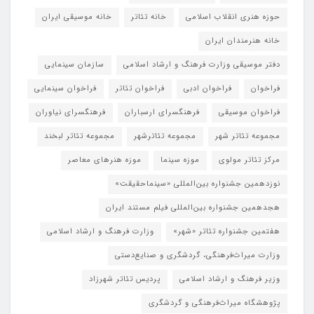
حوزه هنری انقلاب اسلامی
خانه تئاتر
خانه موسیقی ایران
خانه هنرمندان ایران
دفتر موسیقی وزارت فرهنگ و ارشاد اسلامی
سازمان سینمایی
فراخوان
فراخوان ادبی
فراخوان تئاتر
فراخوان سینمایی
فراخوان موسیقی
فرهنگسرای ارسباران
فرهنگسرای نیاوران
مجموعه تئاتر شهر
مجموعه تئاترشهر
مجموعه تئاتر لبخند
مرکز تئاتر مولوی
موزه سینما
موزه هنرهای معاصر
نوزدهمین جشنواره بین‌المللی «سینماحقیقت»
هجدهمین جشنواره بین‌المللی فیلم مستند ایران
هفتمین جشنواره تئاتر «شهر»
وزارت فرهنگ و ارشاد اسلامی
وزارت میراث‌فرهنگی، گردشگری و صنایع‌دستی
وزیر فرهنگ و ارشاد اسلامی
پردیس تئاتر شهرزاد
پژوهشگاه میراث‌فرهنگی و گردشگری