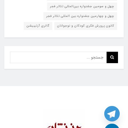
چهل و سومین جشنواره بین‌المللی تئاتر فجر
چهل و چهارمین جشنواره بین المللی تئاتر فجر
کانون پرورش فکری کودکان و نوجوانان
گالری آرتیبیشن