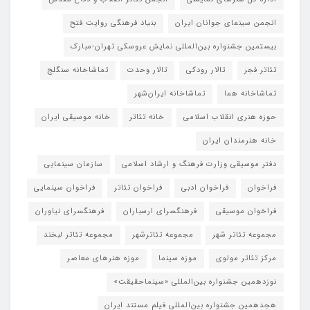
انجمن سینمای جوانان ایران
بنیاد فرهنگی روایت فتح
بیستمین جشنواره بین‌المللی نمایش عروسکی تهران-مبارک
تئاتر فجر
تالار رودکی
تالار وحدت
تماشاخانه سنگلج
تماشاخانه هما
تماشاخانه‌ ایران‌شهر
حوزه هنری انقلاب اسلامی
خانه تئاتر
خانه موسیقی ایران
خانه هنرمندان ایران
دفتر موسیقی وزارت فرهنگ و ارشاد اسلامی
سازمان سینمایی
فراخوان
فراخوان ادبی
فراخوان تئاتر
فراخوان سینمایی
فراخوان موسیقی
فرهنگسرای ارسباران
فرهنگسرای نیاوران
مجموعه تئاتر شهر
مجموعه تئاترشهر
مجموعه تئاتر لبخند
مرکز تئاتر مولوی
موزه سینما
موزه هنرهای معاصر
نوزدهمین جشنواره بین‌المللی «سینماحقیقت»
هجدهمین جشنواره بین‌المللی فیلم مستند ایران