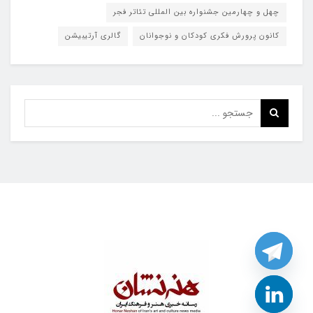
چهل و چهارمین جشنواره بین المللی تئاتر فجر
کانون پرورش فکری کودکان و نوجوانان
گالری آرتیبیشن