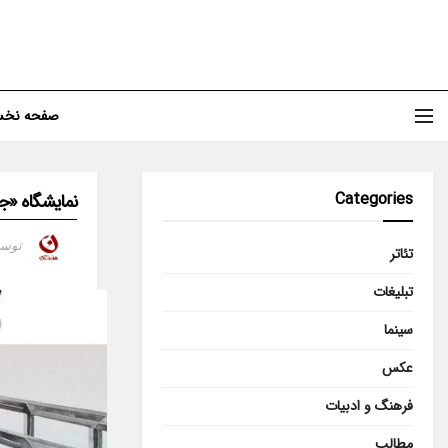
صفحه نخ
Categories
نمایشگاه «جا
توس
تئاتر
تبلیغات
سینما
عکس
فرهنگ و ادبیات
مطالب