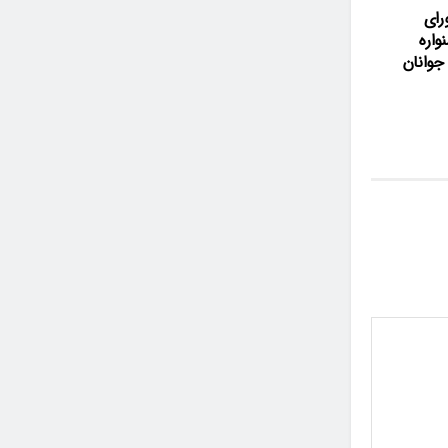
رای
اره
وانان