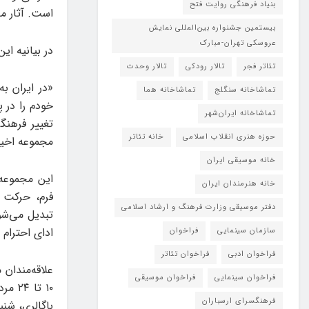
بنیاد فرهنگی روایت فتح
است. آثار م
بیستمین جشنواره بین‌المللی نمایش
عروسکی تهران-مبارک
در بیانیه ا
تئاتر فجر
تالار رودکی
تالار وحدت
«در ایران ب
تماشاخانه سنگلج
تماشاخانه هما
خودم را در پ
تماشاخانه‌ ایران‌شهر
تغییر فرهنگ
حوزه هنری انقلاب اسلامی
خانه تئاتر
مجموعه‌ اخی
خانه موسیقی ایران
این مجموعه 
خانه هنرمندان ایران
فرم، حرکت 
دفتر موسیقی وزارت فرهنگ و ارشاد اسلامی
تبدیل می‌شو
ادای احترام 
سازمان سینمایی
فراخوان
فراخوان ادبی
فراخوان تئاتر
علاقه‌مندان 
فراخوان سینمایی
فراخوان موسیقی
فرهنگسرای ارسباران
باگالری، شن