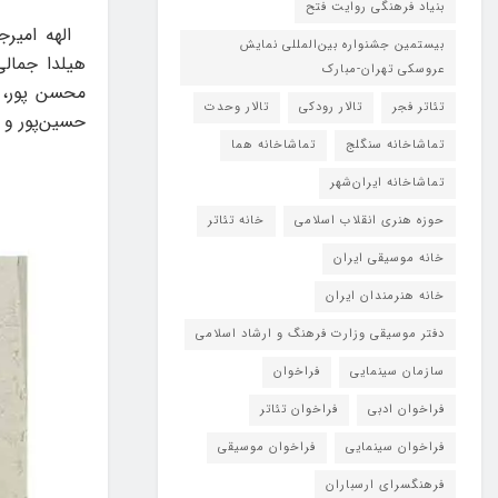
بنیاد فرهنگی روایت فتح
الهه امیر‌ج
بیستمین جشنواره بین‌المللی نمایش
هیلدا جمالی
عروسکی تهران-مبارک
محسن پور، ط
تئاتر فجر
تالار رودکی
تالار وحدت
حسین‌پور و 
تماشاخانه سنگلج
تماشاخانه هما
تماشاخانه‌ ایران‌شهر
حوزه هنری انقلاب اسلامی
خانه تئاتر
خانه موسیقی ایران
خانه هنرمندان ایران
دفتر موسیقی وزارت فرهنگ و ارشاد اسلامی
سازمان سینمایی
فراخوان
فراخوان ادبی
فراخوان تئاتر
فراخوان سینمایی
فراخوان موسیقی
فرهنگسرای ارسباران