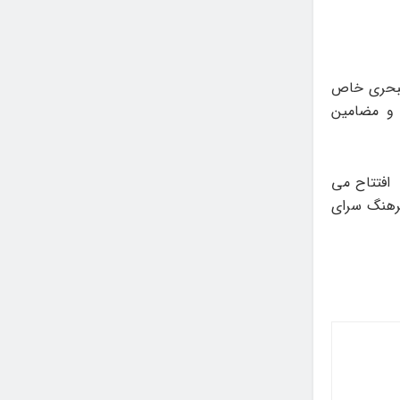
اوت و تبحری خاص
 و مضامین
اه گروهی نقاشی «به یاد استاد» روز پنجشنبه ۹ مرداد ۱۴۰۴، از ساعت ۱۶، افتتاح می
نقاشی در فرهنگ سرای