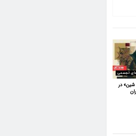
ای تجسمی
 شین» در
ان