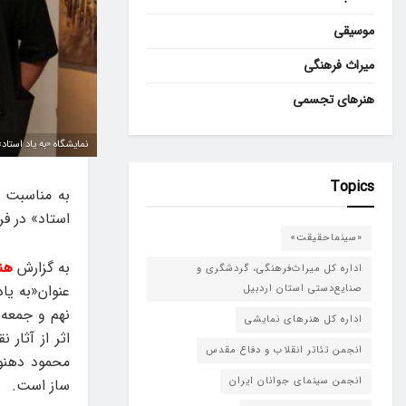
موسیقی
میراث فرهنگی
هنرهای تجسمی
نمایشگاه «به یاد استاد
Topics
به مناسبت س
استاد» در فر
«سینماحقیقت»
به گزارش
هن
اداره کل میراث‌فرهنگی، گردشگری و
عنوان«به یا
صنایع‌دستی استان اردبیل
اداره کل هنرهای نمایشی
اثر از آثار
انجمن تئاتر انقلاب و دفاع مقدس
انجمن سینمای جوانان ایران
ساز است.