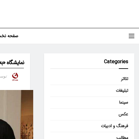
صفحه نخ
Categories
نمایشگاه «به
توس
تئاتر
تبلیغات
سینما
عکس
فرهنگ و ادبیات
مطالب