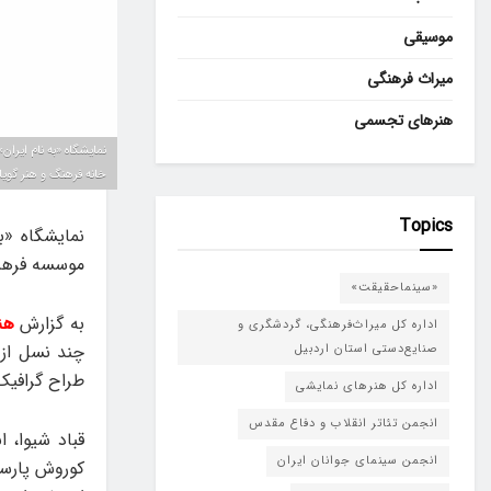
موسیقی
میراث فرهنگی
هنرهای تجسمی
خانه فرهنگ و هنر گویا 
Topics
نمایشگاه «ب
موسسه فرهنگی هنری «نام» جمعه
«سینماحقیقت»
به گزارش
هن
اداره کل میراث‌فرهنگی، گردشگری و
صنایع‌دستی استان اردبیل
طراح گرافیک عصر جمعه ۲۸ شهریور در گ
اداره کل هنرهای نمایشی
انجمن تئاتر انقلاب و دفاع مقدس
قباد شیوا، 
انجمن سینمای جوانان ایران
کوروش پارسا