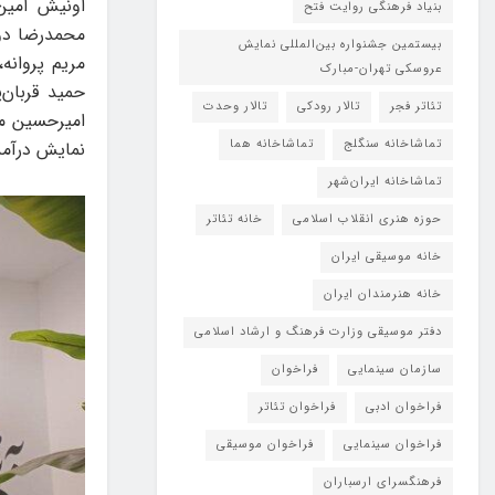
اونیش امین‌
بنیاد فرهنگی روایت فتح
محمدرضا دو
بیستمین جشنواره بین‌المللی نمایش
مریم پروانه
عروسکی تهران-مبارک
حمید قربان‌
تئاتر فجر
تالار رودکی
تالار وحدت
امیرحسین می
تماشاخانه سنگلج
تماشاخانه هما
نمایش درآمد
تماشاخانه‌ ایران‌شهر
حوزه هنری انقلاب اسلامی
خانه تئاتر
خانه موسیقی ایران
خانه هنرمندان ایران
دفتر موسیقی وزارت فرهنگ و ارشاد اسلامی
سازمان سینمایی
فراخوان
فراخوان ادبی
فراخوان تئاتر
فراخوان سینمایی
فراخوان موسیقی
فرهنگسرای ارسباران