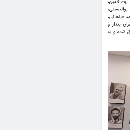
وح‌الامین،
بوالحسنی،
د فراهانی،
ران پندار و
ق شده و به