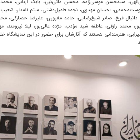
الهی، سیدحسن موسی‌زاده، محسن دائی‌نبی، بابک اربابی، محمد ر
ست‌محمدی، احسان مهدوی، نجمه فامیل‌دشتی، میثم نامدار، شعیب ا
، دانیال فرخ، صابر شیخ‌رضایی، حامد مغروری، علیرضا حصارکی، محم
پور، محمد رازقی، عاطفه شید مؤدب، مژده عالی‌پور، لیلا نیرومند، مه
رابی، هنرمندانی هستند که آثارشان برای حضور در این نمایشگاه خل
.