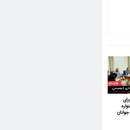
ای تجسمی
رای
اره
وانان