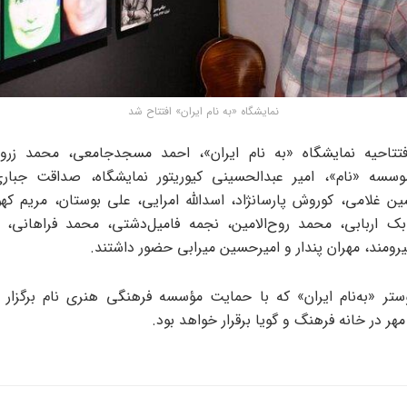
نمایشگاه «به نام ایران» افتتاح شد
فتتاحیه نمایشگاه «به نام ایران»، احمد مسجدجامعی، محمد زروی
وسسه «نام»، امیر عبدالحسینی کیوریتور نمایشگاه، صداقت جبا
ن غلامی، کوروش پارسانژاد، اسدالله امرایی، علی بوستان، مریم ک
ابک اربابی، محمد روح‌الامین، نجمه فامیل‌دشتی، محمد فراهانی،
یرومند، مهران پندار و امیرحسین میرابی حضور داشتند.