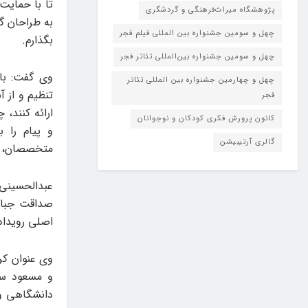
تا با حمایت
پژوهشگاه میراث‌فرهنگی و گردشگری
به طراحان گ
چهل و سومین جشنواره بین المللی فیلم فجر
بگذارم.
چهل و سومین جشنواره بین‌المللی تئاتر فجر
وی گفت: با
چهل و چهارمین جشنواره بین المللی تئاتر
تنظیم و از 
فجر
ارائه کنند،
کانون پرورش فکری کودکان و نوجوانان
و پیام را ب
گالری آرتیبیشن
متخصصان، ۳۵ پوستر از ۳۵ طراح گرافیک برای نمایشگاه درنظر گرفته ش
عبدالحسینی ب
صداقت جبار
اصلی رویدا
وی عنوان کر
و مسعود سپه
دانشگاهی و 