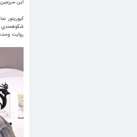
این سرزمین م
کیوریتور نم
شکوهمندی ای
روایت وحدت 