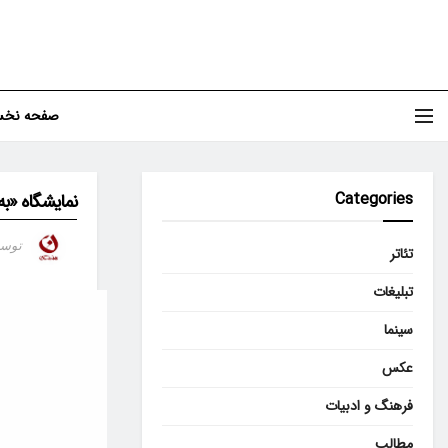
صفحه نخ
Categories
نمایشگاه «به
توس
تئاتر
تبلیغات
سینما
عکس
فرهنگ و ادبیات
مطالب