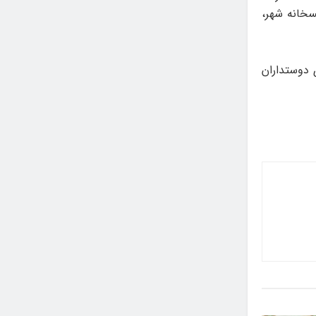
سخانه شهر،
و در باقی روزها از ساعت ۱۵ تا ۱۹:۳۰ پذیرای دوستداران