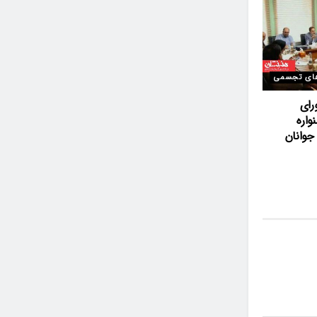
ای تجسمی
رای
اره
وانان