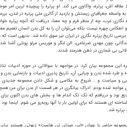
علاقه اش، پرتره، واکاوی می کند. او پرتره را پیچیده ترین امر موج
به واسطه جغرافیای زیستش و بازدید از گالری ملی پرتره در لندن، برر
ه نگاری غرب، چه از منظر فرم و چه معنا، دریافت که آنچه پرتره خوان
و انعکاس چهره نیست بلکه می‌توان آن را به کل بدن انسان تعمیم معنا
 بررسی تاریخ پرتره نگاری در ایران نیز سوق داده شد. بدیهی است که 
سندگانی چون مهدی ضرغامی، الن لنگر و موریس مرلو پونتی آشنا شد
اتی بی شماری در ذهن هنرمند شدند.
ه این مجموعه بیان کرد: در مواجهه با سوالاتی در حوزه ادبیات تنانه
 و طرد شده بدن و چرایی آن، تاریخ پذیری ادبیات و بازنمایی بدن و ا
ی و سیاست و … شروع به عکاسی و شکل دادن مجموعه جدیدی کر
ی مواجه شده بودم. ادراک بیانگری در هر قسمت از بدن برای من ه
یع بود و دریافتم که تک تک اندام ها و بخش های بدن اکنون برای
اخته ای هستند که برای اولین بار با آنها روبه‌رو می شوم. اینجا بود 
 پرتره شد.
موعه حاضر با عنوان «این صدای تن هاست» دعوتی هستند برای رو