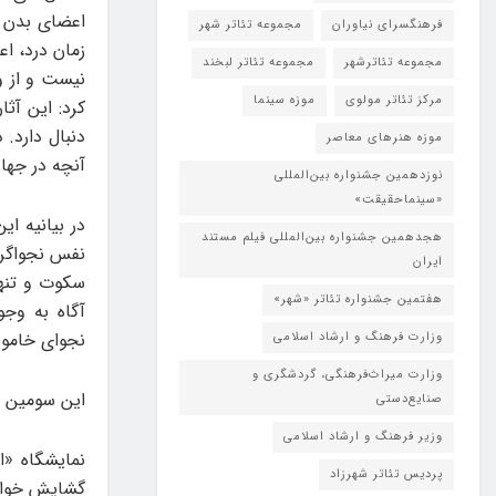
اعضای بدن و
فرهنگسرای نیاوران
مجموعه تئاتر شهر
زمان درد، ا
مجموعه تئاترشهر
مجموعه تئاتر لبخند
نیست و از و
مرکز تئاتر مولوی
موزه سینما
کرد: این آث
دنبال دارد.
موزه هنرهای معاصر
آنچه در جها
نوزدهمین جشنواره بین‌المللی
«سینماحقیقت»
در بیانیه ا
هجدهمین جشنواره بین‌المللی فیلم مستند
نفس نجواگر 
ایران
سکوت و تنها
هفتمین جشنواره تئاتر «شهر»
آگاه به وج
نجوای خاموش
وزارت فرهنگ و ارشاد اسلامی
وزارت میراث‌فرهنگی، گردشگری و
این سومین ه
صنایع‌دستی
وزیر فرهنگ و ارشاد اسلامی
پردیس تئاتر شهرزاد