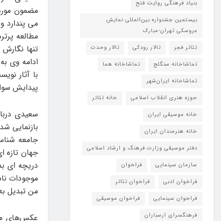
بنیاد فرهنگی روایت فتح
مضمون مورد 
بیستمین جشنواره بین‌المللی نمایش
می پندارد و 
عروسکی تهران-مبارک
مطالعه پرتر
تنها نگارش 
تئاتر فجر
تالار رودکی
تالار وحدت
ادامه وی به
تماشاخانه سنگلج
تماشاخانه هما
با آثار نوی
تماشاخانه‌ ایران‌شهر
پیدایش سوال
حوزه هنری انقلاب اسلامی
خانه تئاتر
سعیدی دربار
خانه موسیقی ایران
بازنمایی شده
خانه هنرمندان ایران
جامعه شناس
دفتر موسیقی وزارت فرهنگ و ارشاد اسلامی
جهان تازه ا
دریچه ای بد
سازمان سینمایی
فراخوان
موجودات ناشن
فراخوان ادبی
فراخوان تئاتر
من تبدیل به
فراخوان سینمایی
فراخوان موسیقی
فرهنگسرای ارسباران
عکس‌های مج