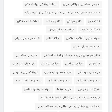
انجمن سینمای جوانان ایران
بنیاد فرهنگی روایت فتح
بیستمین جشنواره بین‌المللی نمایش عروسکی تهران-مبارک
تئاتر فجر
تالار رودکی
تالار وحدت
تماشاخانه سنگلج
تماشاخانه هما
تماشاخانه‌ ایران‌شهر
حوزه هنری انقلاب اسلامی
خانه تئاتر
خانه موسیقی ایران
خانه هنرمندان ایران
دفتر موسیقی وزارت فرهنگ و ارشاد اسلامی
سازمان سینمایی
فراخوان
فراخوان ادبی
فراخوان تئاتر
فراخوان سینمایی
فراخوان موسیقی
فرهنگسرای ارسباران
فرهنگسرای نیاوران
مجموعه تئاتر شهر
مجموعه تئاترشهر
مجموعه تئاتر لبخند
مرکز تئاتر مولوی
موزه سینما
موزه هنرهای معاصر
نوزدهمین جشنواره بین‌المللی «سینماحقیقت»
هجدهمین جشنواره بین‌المللی فیلم مستند ایران