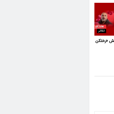
تئاتر
یش «رختکن