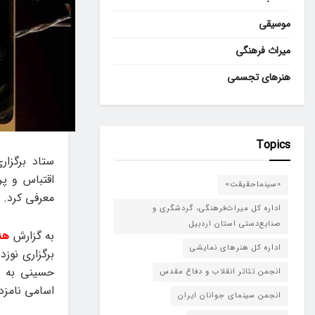
موسیقی
میراث فرهنگی
هنرهای تجسمی
Topics
ستاد برگزا
اقتباس و پر
«سینماحقیقت»
معرفی کرد.
اداره کل میراث‌فرهنگی، گردشگری و
صنایع‌دستی استان اردبیل
به گزارش
هن
اداره کل هنرهای نمایشی
برگزاری نوز
حسینی به ع
انجمن تئاتر انقلاب و دفاع مقدس
اسامی نامزد
انجمن سینمای جوانان ایران