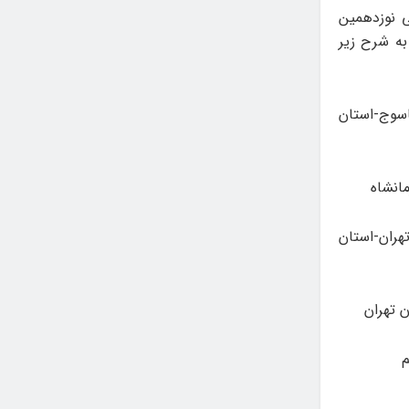
ی نوزدهمین
به شرح زیر
اسوج-استان
انشاه
هران-استان
 تهران
م