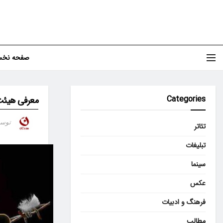
صفحه نخ
Categories
معرفی هیئت 
توس
تئاتر
تبلیغات
سینما
عکس
فرهنگ و ادبیات
مطالب