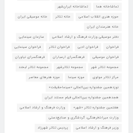
تماشاخانه هما
تماشاخانه‌ ایران‌شهر
حوزه هنری انقلاب اسلامی
خانه تئاتر
خانه موسیقی ایران
خانه هنرمندان ایران
دفتر موسیقی وزارت فرهنگ و ارشاد اسلامی
سازمان سینمایی
فراخوان
فراخوان ادبی
فراخوان تئاتر
فراخوان سینمایی
فراخوان موسیقی
فرهنگسرای ارسباران
فرهنگسرای نیاوران
مجموعه تئاتر شهر
مجموعه تئاترشهر
مجموعه تئاتر لبخند
مرکز تئاتر مولوی
موزه سینما
موزه هنرهای معاصر
نوزدهمین جشنواره بین‌المللی «سینماحقیقت»
هجدهمین جشنواره بین‌المللی فیلم مستند ایران
هفتمین جشنواره تئاتر «شهر»
وزارت فرهنگ و ارشاد اسلامی
وزارت میراث‌فرهنگی، گردشگری و صنایع‌دستی
وزیر فرهنگ و ارشاد اسلامی
پردیس تئاتر شهرزاد