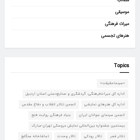
موسیقی
میراث فرهنگی
هنرهای تجسمی
Topics
«سینماحقیقت»
اداره کل میراث‌فرهنگی، گردشگری و صنایع‌دستی استان اردبیل
اداره کل هنرهای نمایشی
انجمن تئاتر انقلاب و دفاع مقدس
انجمن سینمای جوانان ایران
بنیاد فرهنگی روایت فتح
بیستمین جشنواره بین‌المللی نمایش عروسکی تهران-مبارک
تئاتر فجر
تالار رودکی
تالار وحدت
تماشاخانه سنگلج