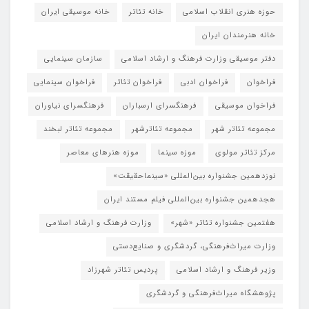
حوزه هنری انقلاب اسلامی
خانه تئاتر
خانه موسیقی ایران
خانه هنرمندان ایران
دفتر موسیقی وزارت فرهنگ و ارشاد اسلامی
سازمان سینمایی
فراخوان
فراخوان ادبی
فراخوان تئاتر
فراخوان سینمایی
فراخوان موسیقی
فرهنگسرای ارسباران
فرهنگسرای نیاوران
مجموعه تئاتر شهر
مجموعه تئاترشهر
مجموعه تئاتر لبخند
مرکز تئاتر مولوی
موزه سینما
موزه هنرهای معاصر
نوزدهمین جشنواره بین‌المللی «سینماحقیقت»
هجدهمین جشنواره بین‌المللی فیلم مستند ایران
هفتمین جشنواره تئاتر «شهر»
وزارت فرهنگ و ارشاد اسلامی
وزارت میراث‌فرهنگی، گردشگری و صنایع‌دستی
وزیر فرهنگ و ارشاد اسلامی
پردیس تئاتر شهرزاد
پژوهشگاه میراث‌فرهنگی و گردشگری