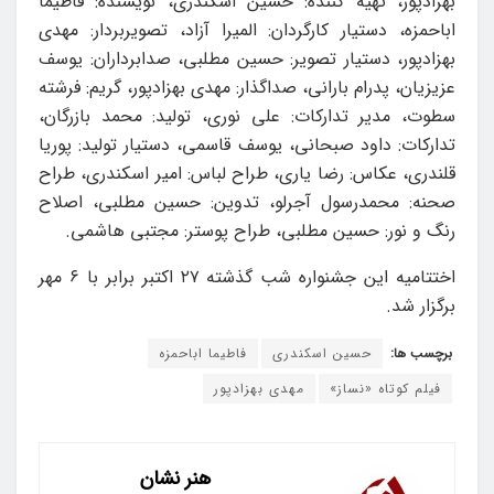
بهزادپور، تهیه کننده: حسین اسکندری، نویسنده: فاطیما
اباحمزه، دستیار کارگردان: المیرا آزاد، تصویربردار: مهدی
بهزادپور، دستیار تصویر: حسین مطلبی، صدابرداران: یوسف
عزیزیان، پدرام بارانی، صداگذار: مهدی بهزادپور، گریم: فرشته
سطوت، مدیر تدارکات: علی نوری، تولید: محمد بازرگان،
تدارکات: داود صبحانی، یوسف قاسمی، دستیار تولید: پوریا
قلندری، عکاس: رضا یاری، طراح لباس: امیر اسکندری، طراح
صحنه: محمدرسول آجرلو، تدوین: حسین مطلبی، اصلاح
رنگ و نور: حسین مطلبی، طراح پوستر: مجتبی هاشمی.
اختتامیه این جشنواره شب گذشته ۲۷ اکتبر برابر با ۶ مهر
برگزار شد.
برچسب ها:
حسین اسکندری
فاطیما اباحمزه
فیلم کوتاه «نساز»
مهدی بهزادپور
هنر نشان