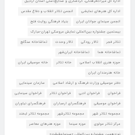
اداره کل میراث‌فرهنگی، گردشگری و صنایع‌دستی استان اردبیل
اداره کل هنرهای نمایشی
انجمن تئاتر انقلاب و دفاع مقدس
انجمن سینمای جوانان ایران
بنیاد فرهنگی روایت فتح
بیستمین جشنواره بین‌المللی نمایش عروسکی تهران-مبارک
تئاتر فجر
تالار رودکی
تالار وحدت
تماشاخانه سنگلج
تماشاخانه هما
تماشاخانه‌ ایران‌شهر
حوزه هنری انقلاب اسلامی
خانه تئاتر
خانه موسیقی ایران
خانه هنرمندان ایران
دفتر موسیقی وزارت فرهنگ و ارشاد اسلامی
سازمان سینمایی
فراخوان
فراخوان ادبی
فراخوان تئاتر
فراخوان سینمایی
فراخوان موسیقی
فرهنگسرای ارسباران
فرهنگسرای نیاوران
مجموعه تئاتر شهر
مجموعه تئاترشهر
مجموعه تئاتر لبخند
مرکز تئاتر مولوی
موزه سینما
موزه هنرهای معاصر
نوزدهمین جشنواره بین‌المللی «سینماحقیقت»