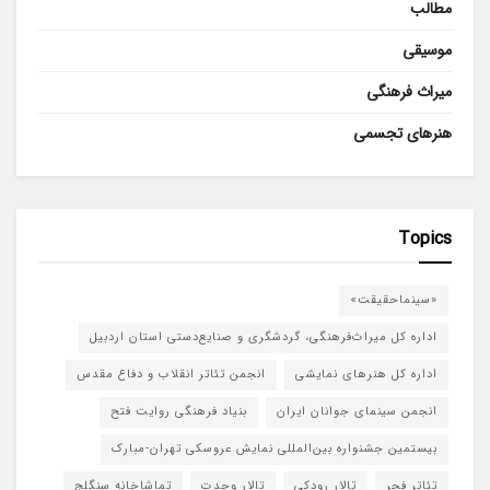
مطالب
موسیقی
میراث فرهنگی
هنرهای تجسمی
Topics
«سینماحقیقت»
اداره کل میراث‌فرهنگی، گردشگری و صنایع‌دستی استان اردبیل
اداره کل هنرهای نمایشی
انجمن تئاتر انقلاب و دفاع مقدس
انجمن سینمای جوانان ایران
بنیاد فرهنگی روایت فتح
بیستمین جشنواره بین‌المللی نمایش عروسکی تهران-مبارک
تئاتر فجر
تالار رودکی
تالار وحدت
تماشاخانه سنگلج