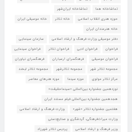
تماشاخانه هما
تماشاخانه‌ ایران‌شهر
حوزه هنری انقلاب اسلامی
خانه تئاتر
خانه موسیقی ایران
خانه هنرمندان ایران
دفتر موسیقی وزارت فرهنگ و ارشاد اسلامی
سازمان سینمایی
فراخوان
فراخوان ادبی
فراخوان تئاتر
فراخوان سینمایی
فراخوان موسیقی
فرهنگسرای ارسباران
فرهنگسرای نیاوران
مجموعه تئاتر شهر
مجموعه تئاترشهر
مجموعه تئاتر لبخند
مرکز تئاتر مولوی
موزه سینما
موزه هنرهای معاصر
نوزدهمین جشنواره بین‌المللی «سینماحقیقت»
هجدهمین جشنواره بین‌المللی فیلم مستند ایران
هفتمین جشنواره تئاتر «شهر»
وزارت فرهنگ و ارشاد اسلامی
وزارت میراث‌فرهنگی، گردشگری و صنایع‌دستی
وزیر فرهنگ و ارشاد اسلامی
پردیس تئاتر شهرزاد