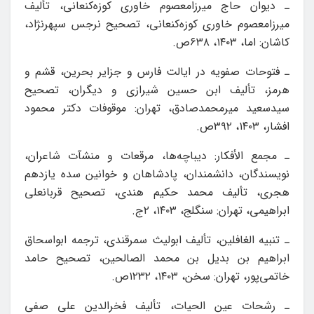
ـ دیوان حاج میرزامعصوم خاوری کوزه‌کنعانی، تألیف
میرزامعصوم خاوری کوزه‌کنعانی، تصحیح نرجس سپهرنژاد،
کاشان: اما، ۱۴۰۳، ۶۳۸ص.
ـ فتوحات صفویه در ایالت فارس و جزایر بحرین، قشم و
هرمز، تألیف ابن حسین شیرازی و دیگران، تصحیح
سیدسعید میرمحمدصادق، تهران: موقوفات دکتر محمود
افشار، ۱۴۰۳، ۳۹۲ص.
ـ مجمع ‌الأفکار: دیباچه‌ها، مرقعات و منشآت شاعران،
نویسندگان، دانشمندان، پادشاهان و خوانین سده یازدهم
هجری، تألیف محمد حکیم هندی، تصحیح قربانعلی
ابراهیمی، تهران: سنگلج، ۱۴۰۳، ۲ج.
ـ تنبیه الغافلین، تألیف ابولیث سمرقندی، ترجمه ابواسحاق
ابراهیم بن بدیل بن محمد الصالحین، تصحیح حامد
خاتمی‌پور، تهران: سخن، ۱۴۰۳، ۱۲۳۲ص.
ـ رشحات عین ‌الحیات، تألیف فخرالدین علی صفی