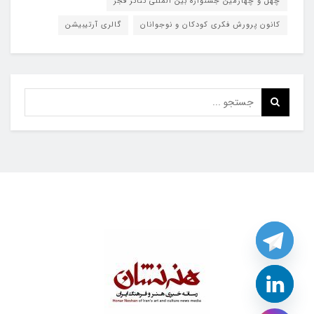
چهل و چهارمین جشنواره بین المللی تئاتر فجر
کانون پرورش فکری کودکان و نوجوانان
گالری آرتیبیشن