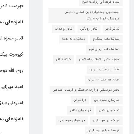
بنیاد فرهنگی روایت فتح
فهرست نامزد
بیستمین جشنواره بین‌المللی نمایش
عروسکی تهران-مبارک
نامزدهای بخ
تئاتر فجر
تالار رودکی
تالار وحدت
قدیر حمزه ا
تماشاخانه سنگلج
تماشاخانه هما
تماشاخانه‌ ایران‌شهر
کیومرث بیک 
حوزه هنری انقلاب اسلامی
خانه تئاتر
روح الله مو
خانه موسیقی ایران
خانه هنرمندان ایران
امید میرزایی
دفتر موسیقی وزارت فرهنگ و ارشاد اسلامی
سازمان سینمایی
فراخوان
امیرعلی فرنژ
فراخوان ادبی
فراخوان تئاتر
نامزدهای ب
فراخوان سینمایی
فراخوان موسیقی
فرهنگسرای ارسباران