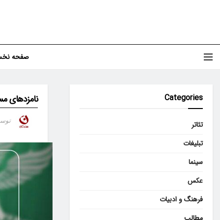
صفحه نخ
Categories
نامزدهای مس
توس
تئاتر
تبلیغات
سینما
عکس
فرهنگ و ادبیات
مطالب