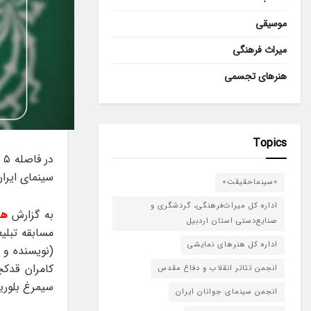
موسیقی
میراث فرهنگی
هنرهای تجسمی
Topics
د
سینمای ایران
«سینماحقیقت»
اداره کل میراث‌فرهنگی، گردشگری و
به گزارش
هن
صنایع‌دستی استان اردبیل
مسابقه تبلی
اداره کل هنرهای نمایشی
(نویسنده و 
کامران قدک
انجمن تئاتر انقلاب و دفاع مقدس
سیمرغ بلورین
انجمن سینمای جوانان ایران