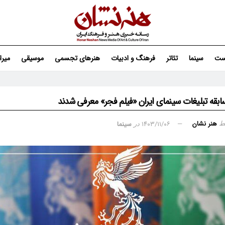
ست
سینما
تئاتر
فرهنگ و ادبیات
هنرهای تجسمی
موسیقی
میر
ابقه تبلیغات سینمای ایران «فیلم فجر» معرفی شدند
هنر نشان
۱۴۰۳/۱۱/۰۶
سینما
ط
در