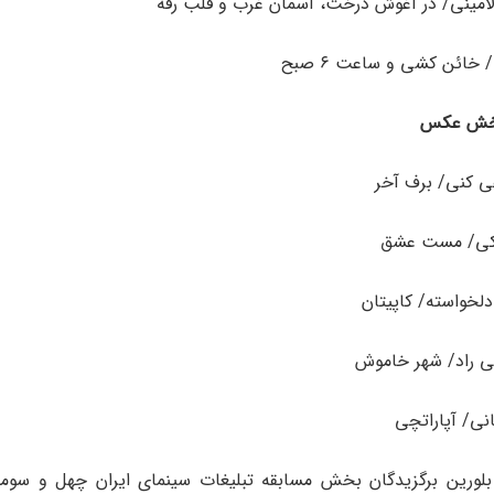
امینی/ در آغوش درخت، آسمان غرب و قلب رقه
 خائن کشی و ساعت ۶ صبح
بخش عکس
کنی/ برف آخر
بکی/ مست عشق
خواسته/ کاپیتان
ی راد/ شهر خاموش
نی/ آپاراتچی
بلورین برگزیدگان بخش مسابقه تبلیغات سینمای ایران چهل و سومی