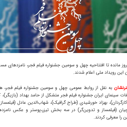
ر فاصله ۵ روز مانده تا افتتاحیه چهل و سومین جشنواره فیلم فجر، نامزدهای مس
 این رویداد ملی اعلام شدند.
رنشان
به نقل از روابط عمومی چهل و سومین جشنواره فیلم فجر، ه
غات سینمای ایران جشنواره فیلم فجر متشکل از حامد بهداد (بازیگر)، 
کارگردان)، بهزاد خورشیدی (طراح گرافیک)، شهاب‌الدین عادل (فیلمساز
چیان (فیلمساز و تدوین‌گر) در سه بخش تیزر،پوستر و عکس نامزده
 را معرفی کردند.