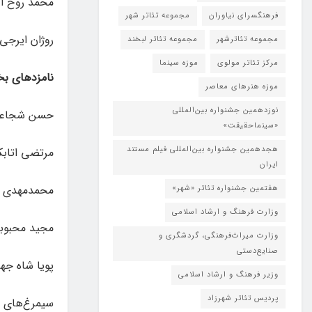
محمد روح ال
فرهنگسرای نیاوران
مجموعه تئاتر شهر
روژان ایرجی/
مجموعه تئاترشهر
مجموعه تئاتر لبخند
مرکز تئاتر مولوی
موزه سینما
نامزدهای 
موزه هنرهای معاصر
نوزدهمین جشنواره بین‌المللی
حسن شجاعی 
«سینماحقیقت»
هجدهمین جشنواره بین‌المللی فیلم مستند
مرتضی اتا
ایران
محمدمهدی دل
هفتمین جشنواره تئاتر «شهر»
وزارت فرهنگ و ارشاد اسلامی
مجید محبوب
وزارت میراث‌فرهنگی، گردشگری و
صنایع‌دستی
پویا شاه جها
وزیر فرهنگ و ارشاد اسلامی
پردیس تئاتر شهرزاد
سیمرغ‌های 