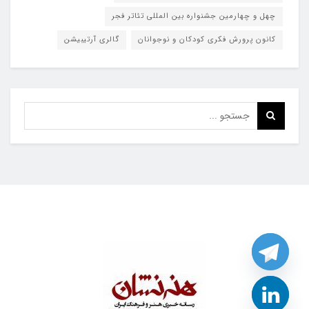
چهل و چهارمین جشنواره بین المللی تئاتر فجر
کانون پرورش فکری کودکان و نوجوانان
گالری آرتیبیشن