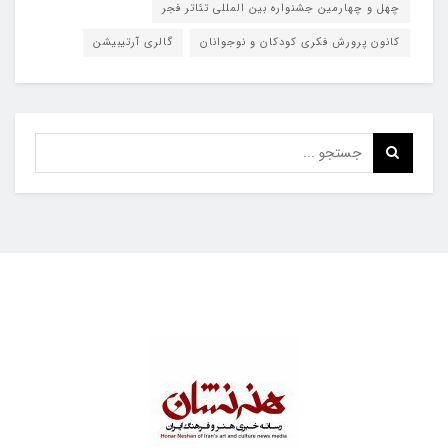
چهل و چهارمین جشنواره بین المللی تئاتر فجر
کانون پرورش فکری کودکان و نوجوانان
گالری آرتیبیشن